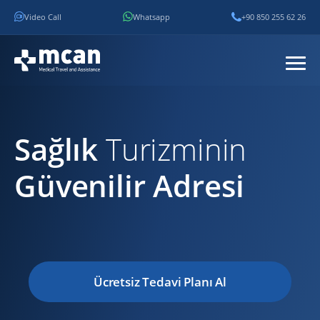
Video Call
Whatsapp
+90 850 255 62 26
Sağlık
Turizminin
Güvenilir Adresi
Ücretsiz Tedavi Planı Al