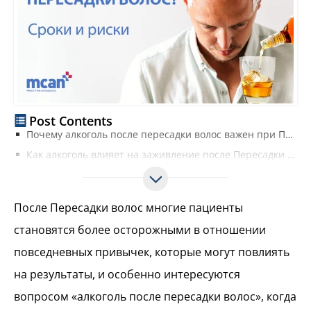
Post Contents
Почему алкоголь после пересадки волос важен при Пересадке волос
Как алкоголь влияет на заживление после Пересадки волос
Может ли алкоголь повлиять на приживаемость трансплантатов?
Когда безопасно пить алкоголь после Пересадки волос?
После Пересадки волос многие пациенты
Общие сроки употребления алкоголя после Пересадки волос (сколько нельзя алкоголь после пересадки волос)
становятся более осторожными в отношении
Важные замечания по срокам
повседневных привычек, которые могут повлиять
Что происходит, если вы выпьете алкоголь слишком рано?
Алкоголь, курение и восстановление после Пересадки волос
на результаты, и особенно интересуются
Оказывает ли значение редкое или лёгкое употребление алкоголя?
вопросом «алкоголь после пересадки волос», когда