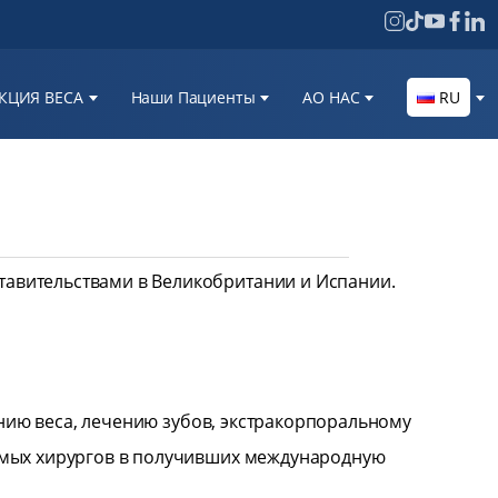
КЦИЯ ВЕСА
Наши Пациенты
AО НАС
RU
ставительствами в Великобритании и Испании.
ению веса, лечению зубов, экстракорпоральному
емых хирургов в получивших международную