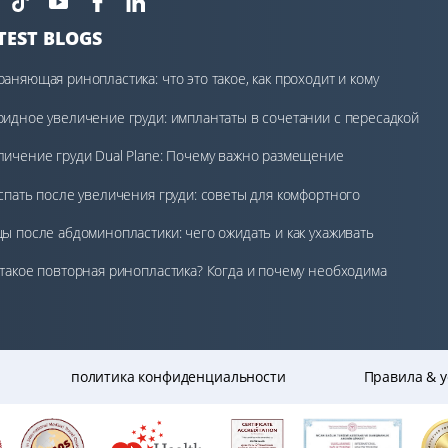
TEST BLOGS
раняющая ринопластика: что это такое, как проходит и кому
ходит
ридное увеличение груди: имплантаты в сочетании с пересадкой
а
личение груди Dual Plane: Почему важно размещение
 спать после увеличения груди: советы для комфортного
становления
цы после абдоминопластики: чего ожидать и как ухаживать
 такое повторная ринопластика? Когда и почему необходима
рая операция на носу
политика конфиденциальности
Правила & у