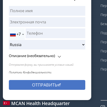
Пер
Пер
Без
Под
+7
Пер
Пер
Описание (необязательно)
Пер
Отправляя форму, вы принимаете условия нашей
Пер
Политики Конфиденциальности.
MCAN Health Headquarter