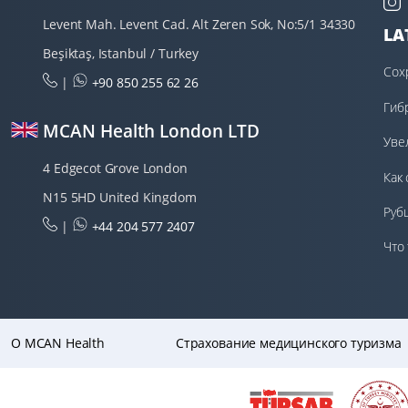
Levent Mah. Levent Cad. Alt Zeren Sok, No:5/1 34330
LA
Beşiktaş, Istanbul / Turkey
Сох
|
+90 850 255 62 26
под
Гиб
MCAN Health London LTD
жир
Уве
4 Edgecot Grove London
Как
N15 5HD United Kingdom
вос
Руб
|
+44 204 577 2407
Что
вто
O MCAN Health
Страхование медицинского туризма