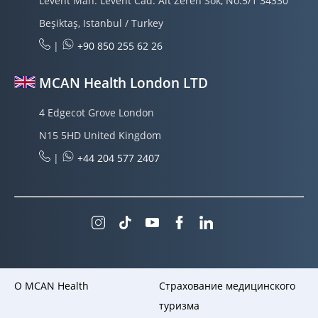
Levent Mah. Levent Cad. Alt Zeren Sok, No:5/1 34330
Beşiktaş, Istanbul / Turkey
|
+90 850 255 62 26
MCAN Health London LTD
4 Edgecot Grove London
N15 5HD United Kingdom
|
+44 204 577 2407
O MCAN Health
Страхование медицинского
туризма