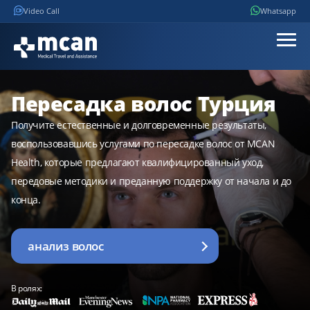
Video Call
Whatsapp
Пересадка волос Турция
Получите естественные и долговременные результаты,
воспользовавшись услугами по пересадке волос от MCAN
Health, которые предлагают квалифицированный уход,
передовые методики и преданную поддержку от начала и до
конца.
анализ волос
В ролях: