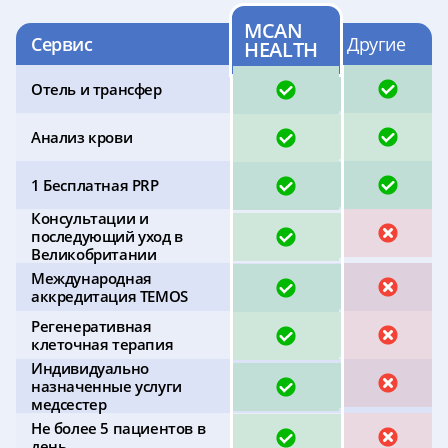
MCAN
Сервис
Другие
HEALTH
ДА
ДА
Отель и трансфер
ДА
ДА
Анализ крови
ДА
ДА
1 Бесплатная PRP
Консультации и
НЕТ
ДА
последующий уход в
Великобритании
Международная
ДА
НЕТ
аккредитация TEMOS
Регенеративная
ДА
НЕТ
клеточная терапия
Индивидуально
НЕТ
ДА
назначенные услуги
медсестер
Не более 5 пациентов в
ДА
НЕТ
день