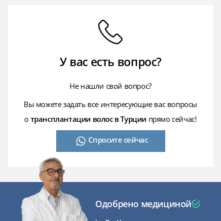
надеваться на переднюю часть головы, а не на
Как правило, перед бритьем рекомендуется подождать,
трансплантаты. Между графтами и верхом шапки
пока донорская зона достаточно заживет. Обычно это
должен оставаться небольшой зазор.
занимает несколько месяцев. В течение первых 6
месяцев для стрижки волос также следует использовать
У вас есть
вопрос?
ножницы.
Не нашли свой вопрос?
Вы можете задать все интересующие вас вопросы
о
трансплантации волос в Турции
прямо сейчас!
Спросите сейчас
Одобрено медициной