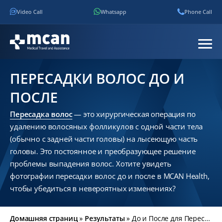
Video Call
Whatsapp
Phone Call
ПЕРЕСАДКИ ВОЛОС ДО И
ПОСЛЕ
Пересадка волос
— это хирургическая операция по
удалению волосяных фолликулов с одной части тела
(обычно с задней части головы) на лысеющую часть
головы. Это постоянное и преобразующее решение
проблемы выпадения волос. Хотите увидеть
фотографии пересадки волос до и после в MCAN Health,
чтобы убедиться в невероятных изменениях?
Домашняя страниц
»
Результаты
»
До и После для Пересадки Волос