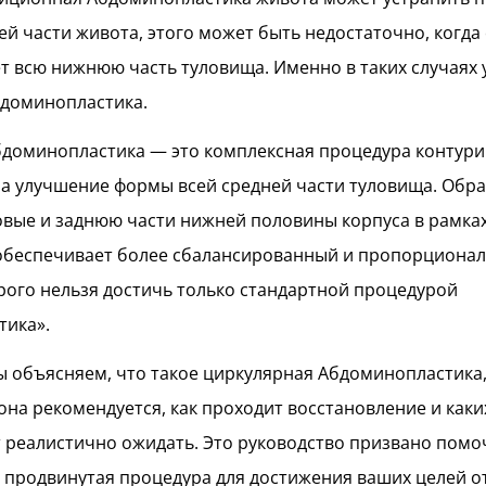
ей части живота, этого может быть недостаточно, когда
т всю нижнюю часть туловища. Именно в таких случаях 
бдоминопластика.
доминопластика — это комплексная процедура контури
а улучшение формы всей средней части туловища. Обр
вые и заднюю части нижней половины корпуса в рамка
 обеспечивает более сбалансированный и пропорциона
орого нельзя достичь только стандартной процедурой
тика».
мы объясняем, что такое циркулярная Абдоминопластика,
 она рекомендуется, как проходит восстановление и каки
 реалистично ожидать. Это руководство призвано помоч
а продвинутая процедура для достижения ваших целей 