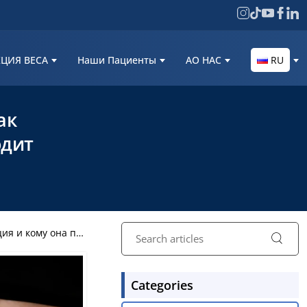
ЦИЯ ВЕСА
Наши Пациенты
AО НАС
RU
ак
одит
кому она подходит
Categories