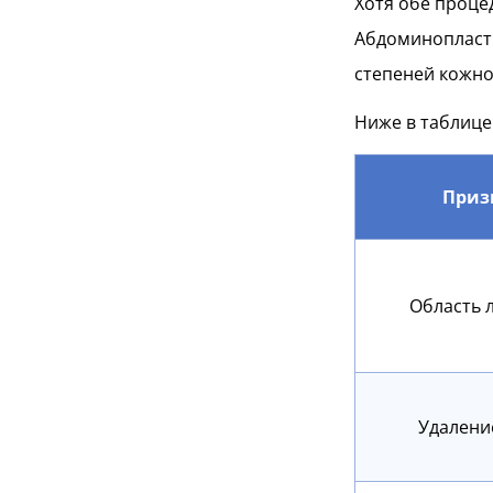
Хотя обе проце
Абдоминопласт
степеней кожно
Ниже в таблице
Приз
Область 
Удалени