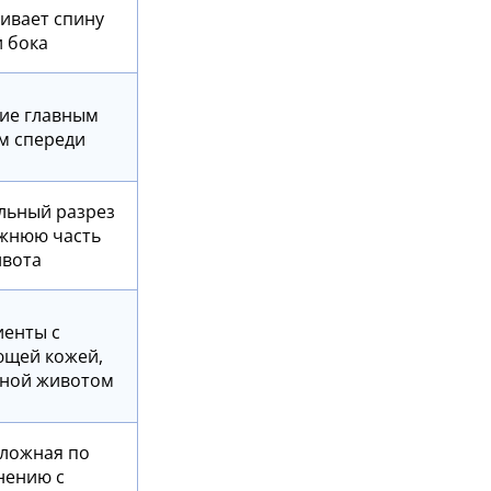
гивает спину
и бока
ие главным
м спереди
льный разрез
жнюю часть
вота
енты с
щей кожей,
ной животом
ложная по
нению с