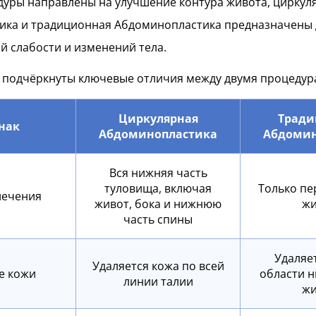
дуры направлены на улучшение контура живота, циркул
ика и традиционная Абдоминопластика предназначены 
й слабости и изменений тела.
 подчёркнуты ключевые отличия между двумя процедур
Циркулярная
Тради
нак
Абдоминопластика
Абдомин
Вся нижняя часть
туловища, включая
Только пе
лечения
живот, бока и нижнюю
жи
часть спины
Удаляе
Удаляется кожа по всей
е кожи
области 
линии талии
жи