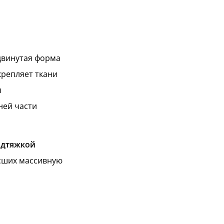
одвинутая форма
крепляет ткани
ы
ней части
одтяжкой
ёсших массивную