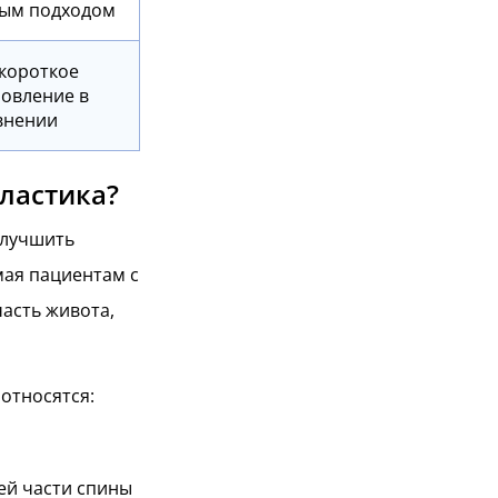
ым подходом
 короткое
новление в
внении
ластика?
улучшить
мая пациентам с
асть живота,
относятся:
ей части спины