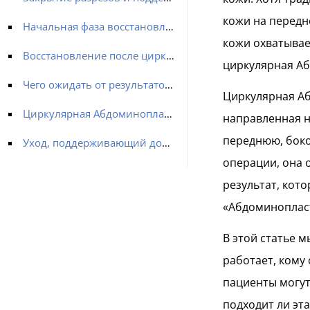
кожи на передн
Начальная фаза восстановления
кожи охватывае
Восстановление после циркулярной Абдоминопластики
циркулярная А
Чего ожидать от результатов циркулярной Абдоминопластики
Циркулярная Аб
Циркулярная Абдоминопластика в Турции с MCAN Health
направленная н
переднюю, боко
Уход, поддерживающий долгосрочные результаты
операции, она
результат, кот
«Абдоминоплас
В этой статье 
работает, кому
пациенты могут
подходит ли эт