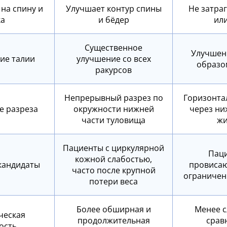
на спину и
Улучшает контур спины
Не затра
ка
и бёдер
ил
Существенное
Улучшен
ие талии
улучшение со всех
образо
ракурсов
Непрерывный разрез по
Горизонта
е разреза
окружности нижней
через ни
части туловища
жи
Пациенты с циркулярной
Паци
кожной слабостью,
кандидаты
провисаю
часто после крупной
ограничен
потери веса
Более обширная и
Менее с
ческая
продолжительная
срав
ость