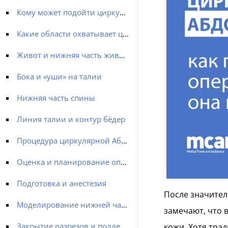
Кому может подойти циркулярная Абдоминопластика?
Какие области охватывает циркулярная Абдоминопластика?
Живот и нижняя часть живота
Бока и «уши» на талии
Нижняя часть спины
Линия талии и контур бёдер
Процедура циркулярной Абдоминопластики
Оценка и планирование операции
Подготовка и анестезия
После значител
Моделирование нижней части туловища
замечают, что 
Закрытие разрезов и поддержка
кожи. Хотя тра