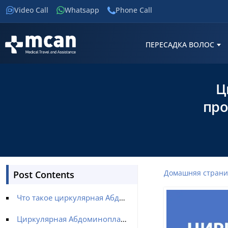
Video Call
Whatsapp
Phone Call
ПЕРЕСАДКА ВОЛОС
Ц
про
Домашняя стран
Post Contents
Что такое циркулярная Абдоминопластика?
Циркулярная Абдоминопластика vs Традиционная Абдоминопластика