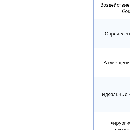
Воздействие 
бо
Определен
Размещени
Идеальные 
Хирурги
сложн