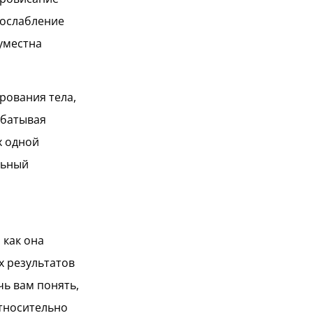
 ослабление
уместна
рования тела,
абатывая
х одной
льный
 как она
х результатов
ь вам понять,
относительно