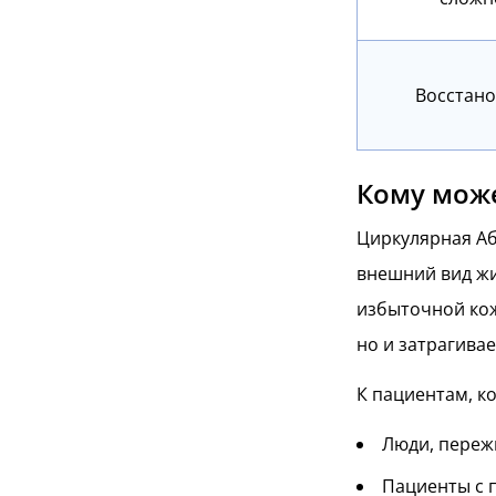
Восстан
Кому мож
Циркулярная Аб
внешний вид жи
избыточной кож
но и затрагива
К пациентам, к
Люди, переж
Пациенты с 