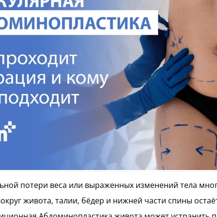
ьной потери веса или выраженных изменений тела мно
вокруг живота, талии, бёдер и нижней части спины остаё
диционная Абдоминопластика живота может устранить 