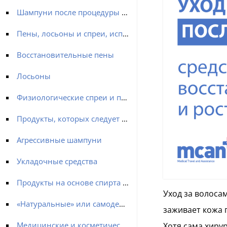
Шампуни после процедуры «Пересадка волос»
Пены, лосьоны и спреи, используемые после процедуры «Пересадка волос»
Восстановительные пены
Лосьоны
Физиологические спреи и послеоперационные спреи
Продукты, которых следует избегать после пересадки волос
Агрессивные шампуни
Укладочные средства
Продукты на основе спирта и с сильным химическим составом
Уход за волоса
«Натуральные» или самодельные средства
заживает кожа 
Медицинские и косметические средства ухода за волосами
Хотя сама хиру