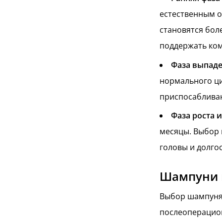
естественным о
становятся бол
поддержать ком
Фаза выпаде
нормального ци
приспосабливаю
Фаза роста и
месяцы. Выбор 
головы и долго
Шампуни 
Выбор шампуня 
послеоперацион