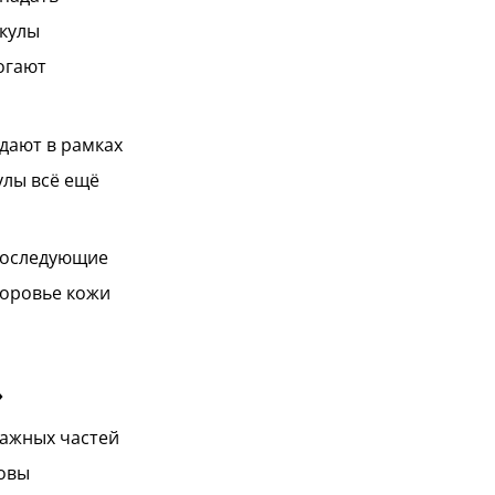
икулы
огают
дают в рамках
улы всё ещё
 последующие
доровье кожи
»
важных частей
ловы