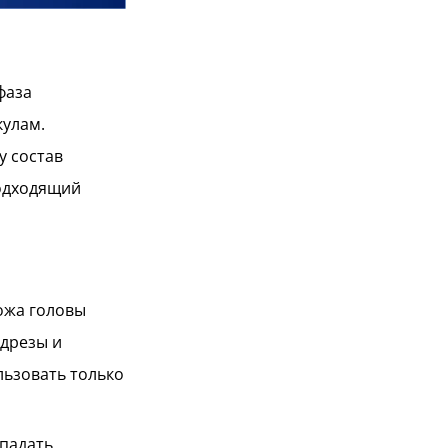
фаза
кулам.
у состав
подходящий
ожа головы
адрезы и
льзовать только
падать