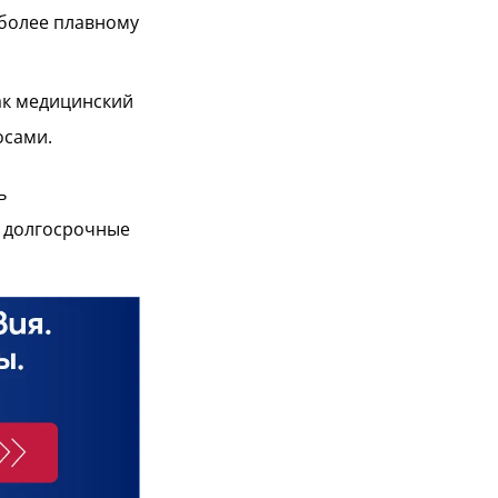
 более плавному
ак медицинский
осами.
ь
ы долгосрочные