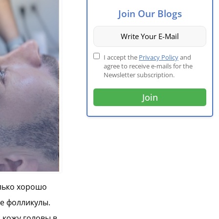
Join Our Blogs
I accept the
Privacy Policy
and
agree to receive e-mails for the
Newsletter subscription.
олько хорошо
е фолликулы.
 кожу головы в