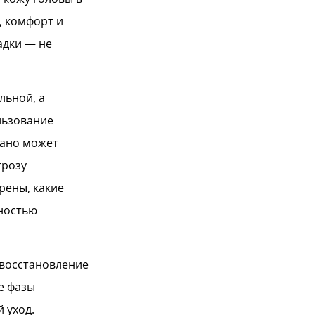
, комфорт и
адки — не
льной, а
льзование
рано может
грозу
рены, какие
лностью
 восстановление
е фазы
 уход.