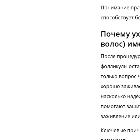
Понимание прав
способствует б
Почему ух
волос) им
После процедур
фолликулы оста
только вопрос 
хорошо заживае
насколько над
помогают защит
заживление или
Ключевые причи