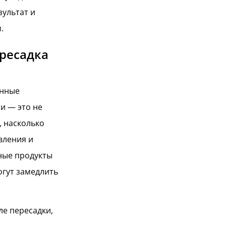
ультат и
.
ересадка
енные
и — это не
, насколько
вления и
ные продукты
огут замедлить
ле пересадки,