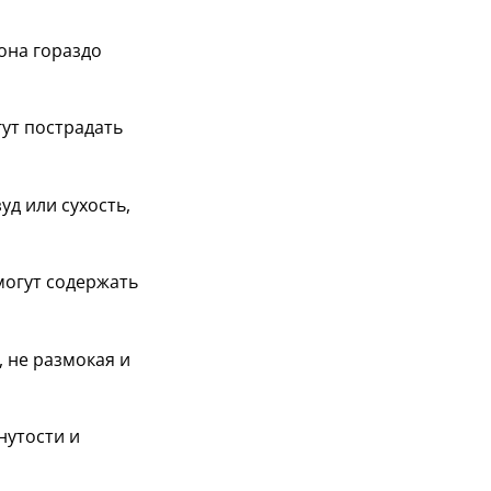
она гораздо
ут пострадать
д или сухость,
могут содержать
 не размокая и
утости и