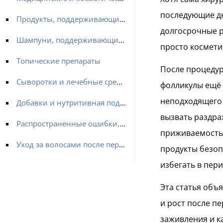
последующие дн
Продукты, поддерживающие рост волос после фазы заживления
долгосрочные р
Шампуни, поддерживающие рост
просто космети
Топические препараты
После процедур
Сыворотки и лечебные средства для кожи головы
фолликулы ещё
неподходящего 
Добавки и нутритивная поддержка
вызвать раздра
Распространенные ошибки, связанные с продуктами, после пересадки волос
приживаемость 
Уход за волосами после пересадки с MCAN Health (Пересадка волос)
продукты безоп
избегать в пер
Эта статья объ
и рост после п
заживления и к