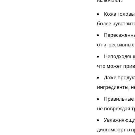
включают:
Кожа головы
более чувствит
Пересаженны
от агрессивных
Неподходящи
что может прив
Даже продук
ингредиенты, н
Правильные 
не повреждая т
Увлажняющие
дискомфорт в п