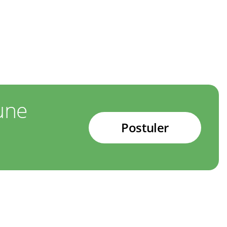
une
Postuler