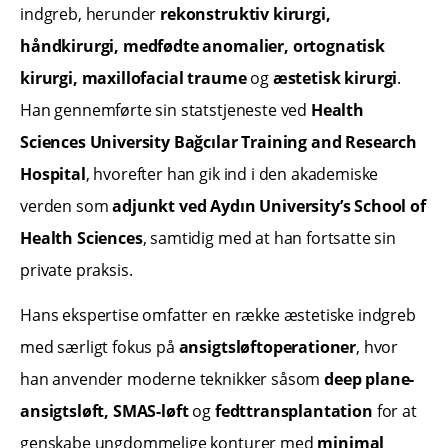
indgreb, herunder
rekonstruktiv kirurgi,
håndkirurgi, medfødte anomalier, ortognatisk
kirurgi, maxillofacial traume
og
æstetisk kirurgi
.
Han gennemførte sin statstjeneste ved
Health
Sciences University Bağcılar Training and Research
Hospital
, hvorefter han gik ind i den akademiske
verden som
adjunkt ved Aydın University’s School of
Health Sciences
, samtidig med at han fortsatte sin
private praksis.
Hans ekspertise omfatter en række æstetiske indgreb
med særligt fokus på
ansigtsløftoperationer
, hvor
han anvender moderne teknikker såsom
deep plane-
ansigtsløft, SMAS-løft
og
fedttransplantation
for at
genskabe ungdommelige konturer med
minimal