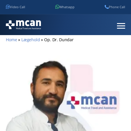
Video Call
Whatsapp
Phone Call
Home
»
Lægehold
»
Op. Dr. Dundar