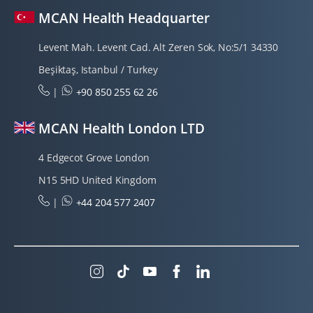
MCAN Health Headquarter
Levent Mah. Levent Cad. Alt Zeren Sok, No:5/1 34330
Beşiktaş, Istanbul / Turkey
|
+90 850 255 62 26
MCAN Health London LTD
4 Edgecot Grove London
N15 5HD United Kingdom
|
+44 204 577 2407