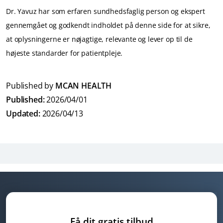
indtager alkohol igen.
Dr. Yavuz har som erfaren sundhedsfaglig person og ekspert
dig.
Bemærk:
Vær opmærksom på, at hver persons krop og
gennemgået og godkendt indholdet på denne side for at sikre,
reaktioner er forskellige. Vær derfor tålmodig i
at oplysningerne er nøjagtige, relevante og lever op til de
helingsperioden og følg instruktionerne fra din kirurg
højeste standarder for patientpleje.
og MCAN Healths opfølgningsteam.
Published by
MCAN HEALTH
Published:
2026/04/01
Updated:
2026/04/13
Få dit gratis tilbud