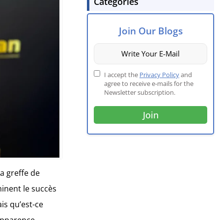
Categories
Join Our Blogs
I accept the
Privacy Policy
and
agree to receive e-mails for the
Newsletter subscription.
a greffe de
minent le succès
ais qu’est-ce
’apparence