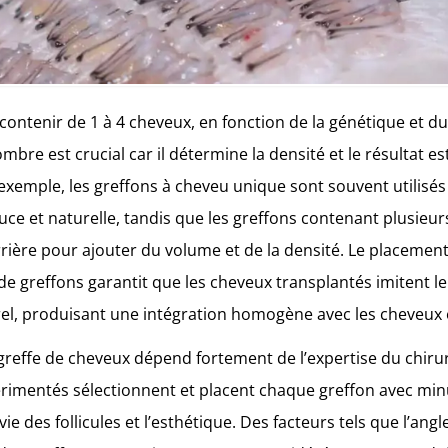
contenir de 1 à 4 cheveux, en fonction de la génétique et d
mbre est crucial car il détermine la densité et le résultat e
r exemple, les greffons à cheveu unique sont souvent utilisé
ouce et naturelle, tandis que les greffons contenant plusieu
rrière pour ajouter du volume et de la densité. Le placemen
 de greffons garantit que les cheveux transplantés imitent le
el, produisant une intégration homogène avec les cheveux 
greffe de cheveux dépend fortement de l’expertise du chiru
érimentés sélectionnent et placent chaque greffon avec min
ie des follicules et l’esthétique. Des facteurs tels que l’ang