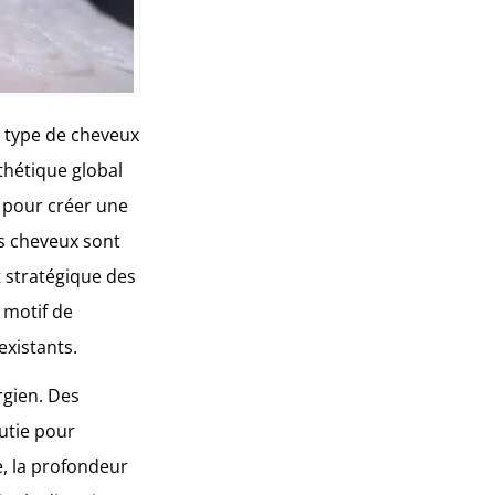
u type de cheveux
sthétique global
s pour créer une
rs cheveux sont
t stratégique des
 motif de
existants.
rgien. Des
utie pour
le, la profondeur