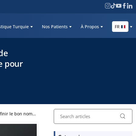
stique Turquie
Nos Patients
À Propos
FR
de
e pour
n nombre pour vous