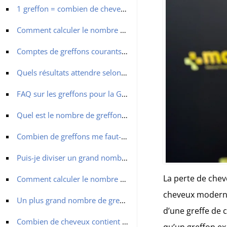
1 greffon = combien de cheveux ?
Comment calculer le nombre de greffons greffe de cheveux nécessaires
Comptes de greffons courants et leurs résultats
Quels résultats attendre selon le nombre de greffons
FAQ sur les greffons pour la Greffe de cheveux
Quel est le nombre de greffons maximum qui peuvent être transplantés en une seule session ?
Combien de greffons me faut-il pour une ligne frontale d’apparence naturelle ?
Puis-je diviser un grand nombre de greffons en plusieurs séances ?
La perte de chev
Comment calculer le nombre de greffons nécessaires pour ma couronne ?
cheveux moderne 
Un plus grand nombre de greffons garantit-il une meilleure densité capillaire ?
d’une greffe de 
Combien de cheveux contient typiquement 1 greffon ?
qu’un greffon ex