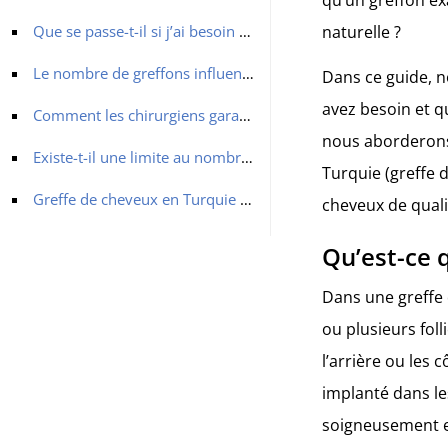
Que se passe-t-il si j’ai besoin de greffons supplémentaires à l’avenir ?
naturelle ?
Le nombre de greffons influence-t-il le coût de la greffe de cheveux ?
Dans ce guide, n
avez besoin et q
Comment les chirurgiens garantissent-ils une répartition uniforme des greffons ?
nous aborderons
Existe-t-il une limite au nombre de greffons qui peuvent être extraits de la zone donneuse ?
Turquie (greffe 
Greffe de cheveux en Turquie : greffons illimités avec MCAN Health
cheveux de qualit
Qu’est-ce 
Dans une greffe 
ou plusieurs fol
l’arrière ou les 
implanté dans le
soigneusement ex