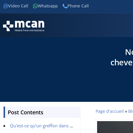
Video Call
Whatsapp
Phone Call
N
cheve
Page d'accueil
»
B
Post Contents
Qu’est-ce qu’un greffon dans une Greffe de cheveux ?