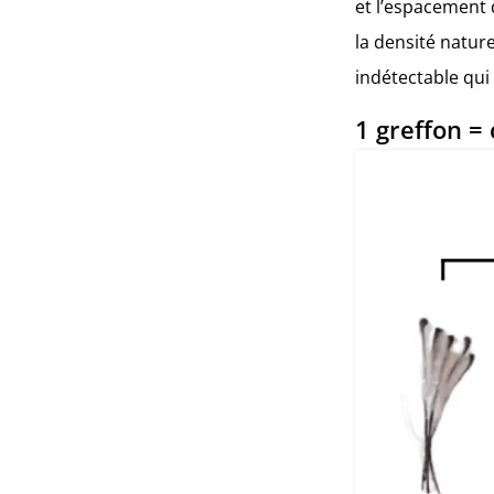
et l’espacement 
la densité nature
indétectable qu
1 greffon =