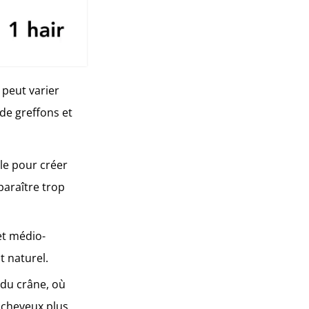
 peut varier
 de greffons et
ale pour créer
paraître trop
et médio-
t naturel.
 du crâne, où
 cheveux plus