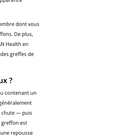
 nombre dont vous
fons. De plus,
AN Health en
des greffes de
ux ?
ssu contenant un
— généralement
la chute — puis
 greffon est
t une repousse