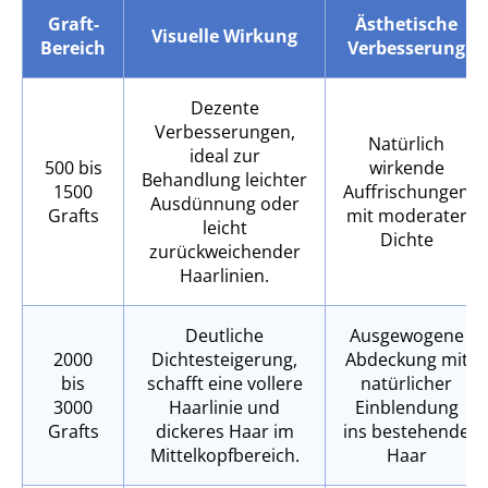
Graft-
Ästhetische
Visuelle Wirkung
Bereich
Verbesserung
Dezente
Verbesserungen,
Natürlich
ideal zur
500 bis
wirkende
Behandlung leichter
1500
Auffrischungen
Ausdünnung oder
Grafts
mit moderater
leicht
Dichte
zurückweichender
Haarlinien.
Deutliche
Ausgewogene
2000
Dichtesteigerung,
Abdeckung mit
bis
schafft eine vollere
natürlicher
3000
Haarlinie und
Einblendung
Grafts
dickeres Haar im
ins bestehende
Mittelkopfbereich.
Haar