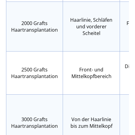
Haarlinie, Schläfen
2000 Grafts
Fro
und vorderer
Haartransplantation
Scheitel
b
E
Dich
2500 Grafts
Front- und
Haartransplantation
Mittelkopfbereich
na
3000 Grafts
Von der Haarlinie
B
Haartransplantation
bis zum Mittelkopf
e