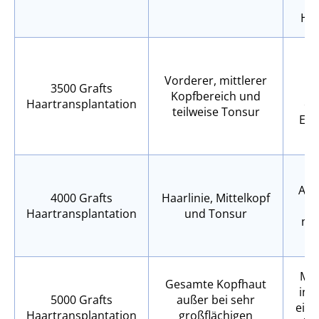
Haa
S
g
Vorderer, mittlerer
3500 Grafts
Kopfbereich und
Haartransplantation
er
teilweise Tonsur
Ers
vo
Abd
4000 Grafts
Haarlinie, Mittelkopf
S
Haartransplantation
und Tonsur
nat
Max
Gesamte Kopfhaut
in e
5000 Grafts
außer bei sehr
ein 
Haartransplantation
großflächigen