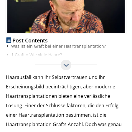
Post Contents
Was ist ein Graft bei einer Haartransplantation?
1 Graft = Wie viele Haare?
Wie berechnet man die Haartransplantation Grafts Anzahl
Übliche Graft-Zahlen bei Haartransplantationen und deren Ergebnisse
Haarausfall kann Ihr Selbstvertrauen und Ihr
Welche Ergebnisse kann man je nach Graft-Anzahl erwarten?
Erscheinungsbild beeinträchtigen, aber moderne
FAQ zu Haartransplantations-Grafts
Haartransplantationen bieten eine verlässliche
Was ist die maximale Graftanzahl, die in einer Sitzung transplantiert werden kann?
Wie viele Grafts benötige ich für eine natürlich aussehende Haarlinie?
Lösung. Einer der Schlüsselfaktoren, die den Erfolg
Kann ich eine große Graft-Anzahl auf mehrere Sitzungen aufteilen?
einer Haartransplantation bestimmen, ist die
Wie berechne ich die benötigte Graft-Anzahl für meine Tonsur?
Haartransplantation Grafts Anzahl. Doch was genau
Garantieren mehr Grafts eine bessere Haardichte?