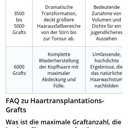
Dramatische
Bedeutende
3500
Transformation,
Zunahme von
bis
deckt größere
Volumen und
5000
Haarausfallbereiche
Dichte für ein
Grafts
von der Stirn bis
jugendlicheres
zur Tonsur ab.
Aussehen
Komplette
Umfassende,
Wiederherstellung
hochdichte
6000
der Kopfhaare mit
Ergebnisse, die
Grafts
maximaler
das natürliche
Abdeckung und
Haarwachstum
Fülle.
nachbilden
FAQ zu Haartransplantations-
Grafts
Was ist die maximale Graftanzahl, die