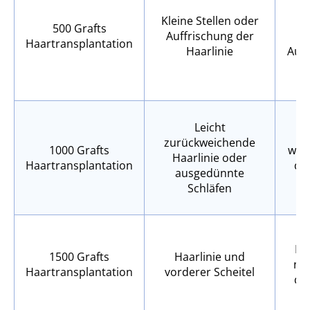
Kleine Stellen oder
V
500 Grafts
Auffrischung der
Haartransplantation
Haarlinie
Aug
St
Leicht
Fo
zurückweichende
1000 Grafts
wie
Haarlinie oder
Haartransplantation
die
ausgedünnte
Schläfen
E
Dic
1500 Grafts
Haarlinie und
nat
Haartransplantation
vorderer Scheitel
der