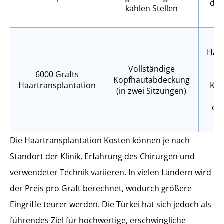
dic
kahlen Stellen
Haar
m
Vollständige
6000 Grafts
Kopfhautabdeckung
Haartransplantation
Kop
(in zwei Sitzungen)
Re
op
Die Haartransplantation Kosten können je nach
Standort der Klinik, Erfahrung des Chirurgen und
verwendeter Technik variieren. In vielen Ländern wird
der Preis pro Graft berechnet, wodurch größere
Eingriffe teurer werden. Die Türkei hat sich jedoch als
führendes Ziel für hochwertige, erschwingliche