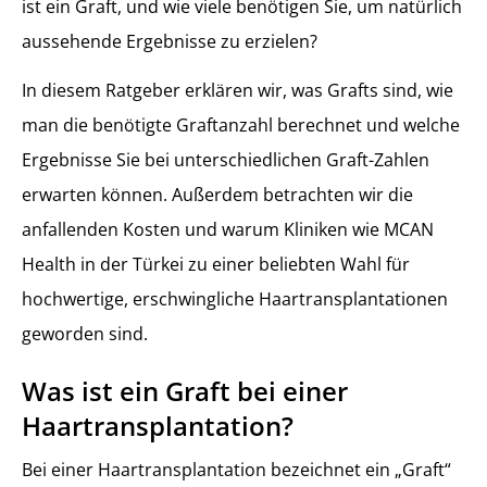
ist ein Graft, und wie viele benötigen Sie, um natürlich
Wie viele Haare enthält typischerweise 1 Graft?
aussehende Ergebnisse zu erzielen?
Was passiert, wenn ich in Zukunft zusätzliche Grafts benötige?
Beeinflusst die Graft-Anzahl die Kosten der Haartransplantation?
In diesem Ratgeber erklären wir, was Grafts sind, wie
Wie stellen Chirurgen sicher, dass Grafts gleichmäßig gesetzt werden?
man die benötigte Graftanzahl berechnet und welche
Gibt es eine Grenze, wie viele Grafts aus dem Spenderbereich entnommen werden können?
Ergebnisse Sie bei unterschiedlichen Graft-Zahlen
Haartransplantation Türkei: Unbegrenzte Grafts mit MCAN Health
erwarten können. Außerdem betrachten wir die
anfallenden Kosten und warum Kliniken wie MCAN
Health in der Türkei zu einer beliebten Wahl für
hochwertige, erschwingliche Haartransplantationen
geworden sind.
Was ist ein Graft bei einer
Haartransplantation?
Bei einer Haartransplantation bezeichnet ein „Graft“