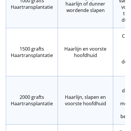
1000 grafts
van d
haarlijn of dunner
Haartransplantatie
voeg
wordende slapen
toe
dun
Cre
di
1500 grafts
Haarlijn en voorste
he
Haartransplantatie
hoofdhuid
na
defi
Bi
dek
2000 grafts
Haarlijn, slapen en
vo
Haartransplantatie
voorste hoofdhuid
meng
best