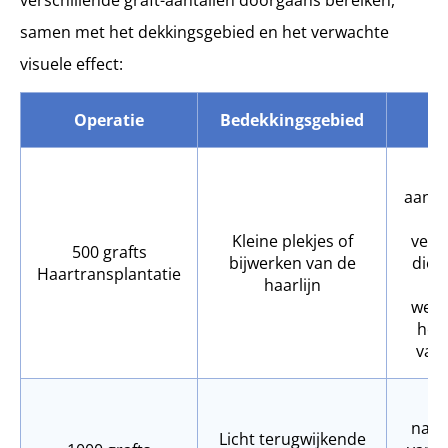
samen met het dekkingsgebied en het verwachte
visuele effect:
Operatie
Bedekkingsgebied
R
aanpa
Kleine plekjes of
verb
500 grafts
bijwerken van de
dicht
Haartransplantatie
haarlijn
wenk
het
van 
He
natu
Licht terugwijkende