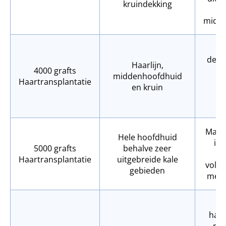
kruindekking
midde
Ui
dekki
Haarlijn,
4000 grafts
p
middenhoofdhuid
Haartransplantatie
en kruin
na
h
Maxi
Hele hoofdhuid
in 
5000 grafts
behalve zeer
he
Haartransplantatie
uitgebreide kale
volle
gebieden
met d
V
haar