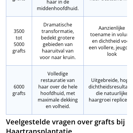
haar in de
middenhoofdhuid.
Dramatische
Aanzienlijke
3500
transformatie,
toename in volum
tot
bedekt grotere
en dichtheid voor
5000
gebieden van
een vollere, jeugdig
grafts
haaruitval van
look
voor naar kruin.
Volledige
restauratie van
Uitgebreide, hoge-
6000
haar over de hele
dichtheidsresultate
grafts
hoofdhuid, met
die natuurlijke
maximale dekking
haargroei replicere
en volheid.
Veelgestelde vragen over grafts bij
Haartransplantatie