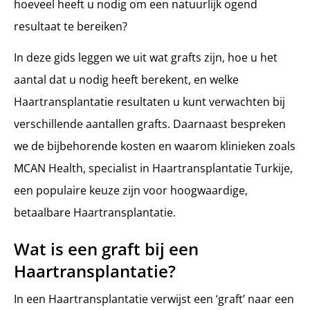
hoeveel heeft u nodig om een natuurlijk ogend
Hoeveel haren bevat 1 graft meestal?
resultaat te bereiken?
Wat gebeurt er als ik in de toekomst extra grafts nodig heb?
Beïnvloedt het aantal grafts de kosten van de Haartransplantatie?
In deze gids leggen we uit wat grafts zijn, hoe u het
Hoe zorgen chirurgen ervoor dat grafts gelijkmatig worden geplaatst?
aantal dat u nodig heeft berekent, en welke
Is er een limiet aan hoeveel grafts uit het donorgebied kunnen worden geoogst?
Haartransplantatie resultaten u kunt verwachten bij
Haartransplantatie in Turkije: onbeperkte grafts bij MCAN Health
verschillende aantallen grafts. Daarnaast bespreken
we de bijbehorende kosten en waarom klinieken zoals
MCAN Health, specialist in Haartransplantatie Turkije,
een populaire keuze zijn voor hoogwaardige,
betaalbare Haartransplantatie.
Wat is een graft bij een
Haartransplantatie?
In een Haartransplantatie verwijst een ‘graft’ naar een