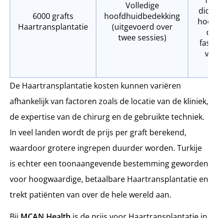
met
Volledige
dicht
6000 grafts
hoofdhuidbedekking
hoof
Haartransplantatie
(uitgevoerd over
do
twee sessies)
fase
voo
re
De Haartransplantatie kosten kunnen variëren
afhankelijk van factoren zoals de locatie van de kliniek,
de expertise van de chirurg en de gebruikte techniek.
In veel landen wordt de prijs per graft berekend,
waardoor grotere ingrepen duurder worden. Turkije
is echter een toonaangevende bestemming geworden
voor hoogwaardige, betaalbare Haartransplantatie en
trekt patiënten van over de hele wereld aan.
Bij
MCAN Health
is de prijs voor Haartransplantatie in