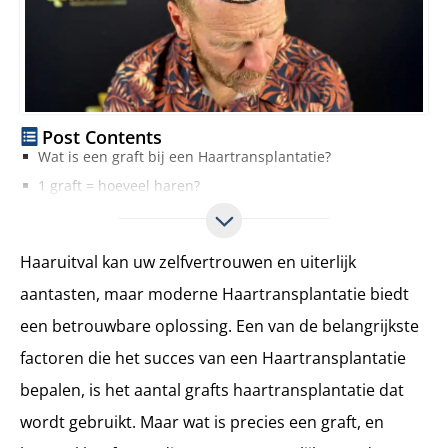
Post Contents
Wat is een graft bij een Haartransplantatie?
1 graft = hoeveel haren?
Hoe het aantal grafts haartransplantatie te berekenen
Veelvoorkomende graft-aantallen bij Haartransplantatie en hun resultaten
Haaruitval kan uw zelfvertrouwen en uiterlijk
Welke resultaten te verwachten op basis van het aantal grafts
aantasten, maar moderne Haartransplantatie biedt
Veelgestelde vragen over grafts bij Haartransplantatie
een betrouwbare oplossing. Een van de belangrijkste
Wat is het maximaal aantal grafts haartransplantatie dat in één sessie kan worden getransplanteerd?
Hoeveel grafts heb ik nodig voor een natuurlijk ogende haarlijn?
factoren die het succes van een Haartransplantatie
Kan ik een groot aantal grafts opsplitsen in meerdere sessies?
bepalen, is het aantal grafts haartransplantatie dat
Hoe bereken ik het aantal grafts dat ik voor mijn kruin nodig heb?
wordt gebruikt. Maar wat is precies een graft, en
Zorgen meer grafts voor gegarandeerd betere haardichtheid?