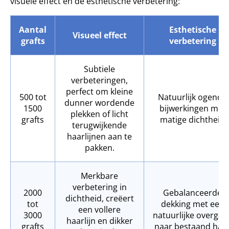
visuele effect en de esthetische verbetering:
Aantal
Esthetische
Visueel effect
grafts
verbetering
Subtiele
verbeteringen,
perfect om kleine
500 tot
Natuurlijk ogende
dunner wordende
1500
bijwerkingen met
plekken of licht
grafts
matige dichtheid
terugwijkende
haarlijnen aan te
pakken.
Merkbare
verbetering in
2000
Gebalanceerde
dichtheid, creëert
tot
dekking met een
een vollere
3000
natuurlijke overgan
haarlijn en dikker
grafts
naar bestaand haa