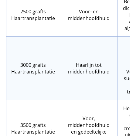
Bere
dicht
2500 grafts
Voor- en
ha
Haartransplantatie
middenhoofdhuid
ver
algeh
Aa
de
na
3000 grafts
Haarlijn tot
d
Haartransplantatie
middenhoofdhuid
Voo
succe
g
tran
Herst
ov
Voor,
ge
3500 grafts
middenhoofdhuid
creëe
Haartransplantatie
en gedeeltelijke
uiter