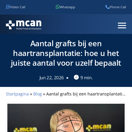
Video Call
Whatsapp
Phone Call
Aantal grafts bij een
haartransplantatie: hoe u het
juiste aantal voor uzelf bepaalt
Jun 22, 2026
9 min.
Startpagina
»
Blog
»
Aantal grafts bij een haartransplantatie: hoe u het juiste aantal voor uzelf bepaalt