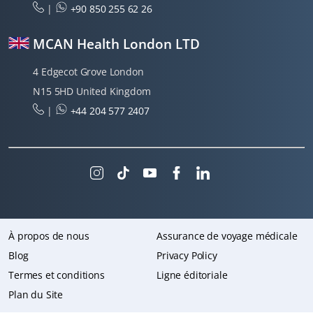
|
+90 850 255 62 26
MCAN Health London LTD
4 Edgecot Grove London
N15 5HD United Kingdom
|
+44 204 577 2407
À propos de nous
Assurance de voyage médicale
Blog
Privacy Policy
Termes et conditions
Ligne éditoriale
Plan du Site