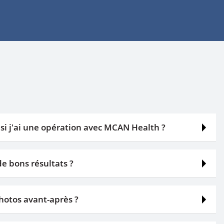
si j'ai une opération avec MCAN Health ?
ts. Par conséquent, afin de partager leurs photos, chaque
de bons résultats ?
sentement. Les photos ne sont jamais partagées en ligne
que les opérations elles-mêmes. Après les opérations, le
photos avant-après ?
ncernant les soins postopératoires et répond à toutes vos