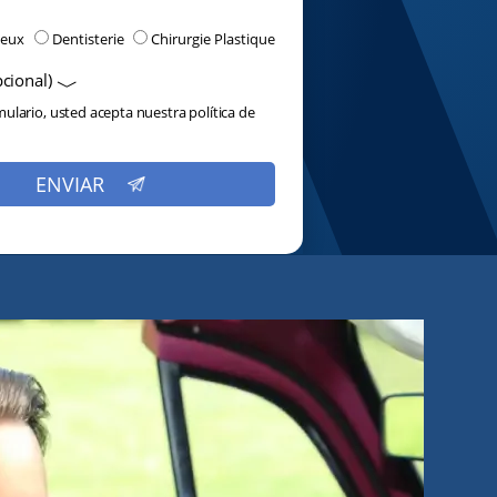
nner une catégorie:
veux
Dentisterie
Chirurgie Plastique
cional)
rmulario, usted acepta nuestra
política de