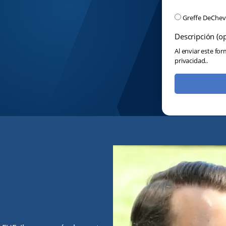
Veuillez sélectio
Greffe DeChe
Descripción (op
Al enviar este fo
privacidad..