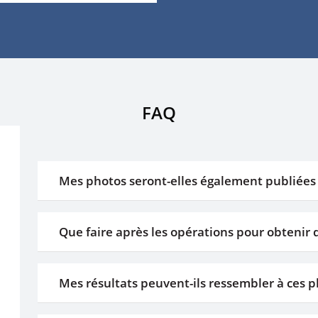
FAQ
Mes photos seront-elles également publiées 
MCAN Health respecte la vie privée de ses patien
Que faire après les opérations pour obtenir 
patient est invité à signer un formulaire de con
sans l’autorisation des patients.
Les soins postopératoires sont aussi importants 
Mes résultats peuvent-ils ressembler à ces 
chirurgien fournit des instructions détaillées co