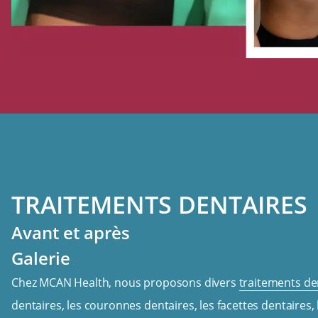
TRAITEMENTS DENTAIRES
Avant et après
Galerie
Chez MCAN Health, nous proposons divers
traitements de
dentaires, les couronnes dentaires, les facettes dentaires, 