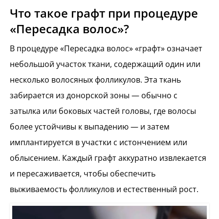
Что такое графт при процедуре
Сколько волос обычно содержит 1 графт?
Что делать, если в будущем потребуется дополнительное количество графтов?
«Пересадка волос»?
Влияет ли количество графтов на стоимость пересадки волос?
В процедуре «Пересадка волос» «графт» означает
Как хирурги обеспечивают равномерное размещение графтов?
небольшой участок ткани, содержащий один или
Существует ли предел по количеству графтов, которые можно извлечь из донорской зоны?
несколько волосяных фолликулов. Эта ткань
Пересадка волос в Турции: неограниченное количество графтов с MCAN Health
забирается из донорской зоны — обычно с
затылка или боковых частей головы, где волосы
более устойчивы к выпадению — и затем
имплантируется в участки с истончением или
облысением. Каждый графт аккуратно извлекается
и пересаживается, чтобы обеспечить
выживаемость фолликулов и естественный рост.