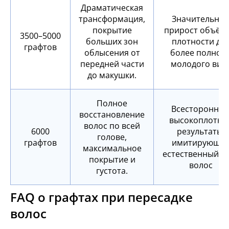
Драматическая
трансформация,
Значительны
покрытие
прирост объёма
3500–5000
больших зон
плотности дл
графтов
облысения от
более полного
передней части
молодого вид
до макушки.
Полное
Всесторонние
восстановление
высокоплотны
волос по всей
6000
результаты,
голове,
графтов
имитирующи
максимальное
естественный р
покрытие и
волос
густота.
FAQ о графтах при пересадке
волос