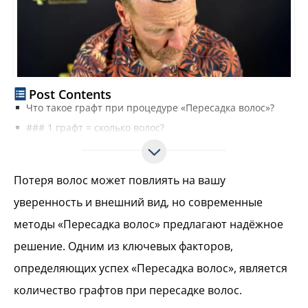
Post Contents
Что такое графт при процедуре «Пересадка волос»?
### 1 графт = сколько волос?
Как рассчитать количество графтов при пересадке волос
Типичные количества графтов при пересадке волос и их результаты
Потеря волос может повлиять на вашу
Какие результаты ожидать в зависимости от количества графтов
уверенность и внешний вид, но современные
FAQ о графтах при пересадке волос
методы «Пересадка волос» предлагают надёжное
Какое максимальное количество графтов можно пересадить за одну сессию?
Сколько графтов нужно для естественной линии роста волос?
решение. Одним из ключевых факторов,
Можно ли разделить большое количество графтов на несколько сессий?
определяющих успех «Пересадка волос», является
Как рассчитать количество графтов, необходимое для макушки?
количество графтов при пересадке волос.
Гарантируют ли больше графтов лучшую плотность волос?