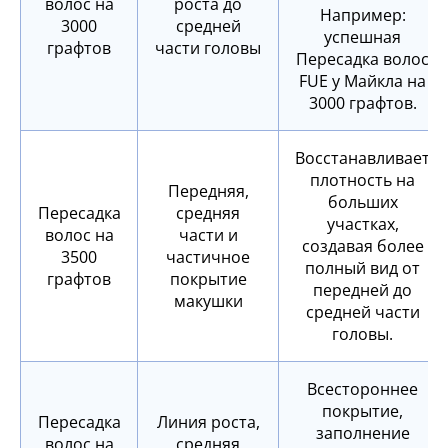
волос на
роста до
Например:
3000
средней
успешная
графтов
части головы
Пересадка волос
FUE у Майкла на
3000 графтов.
Восстанавливает
плотность на
Передняя,
больших
Пересадка
средняя
участках,
волос на
части и
создавая более
3500
частичное
полный вид от
графтов
покрытие
передней до
макушки
средней части
головы.
Всестороннее
покрытие,
Пересадка
Линия роста,
заполнение
волос на
средняя