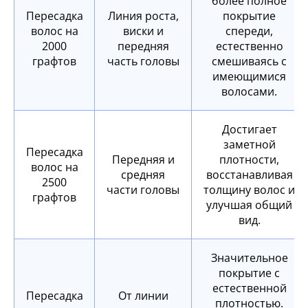
более полное
Пересадка
Линия роста,
покрытие
волос на
виски и
спереди,
2000
передняя
естественно
графтов
часть головы
смешиваясь с
имеющимися
волосами.
Достигает
заметной
Пересадка
Передняя и
плотности,
волос на
средняя
восстанавливая
2500
части головы
толщину волос и
графтов
улучшая общий
вид.
Значительное
покрытие с
естественной
Пересадка
От линии
плотностью.