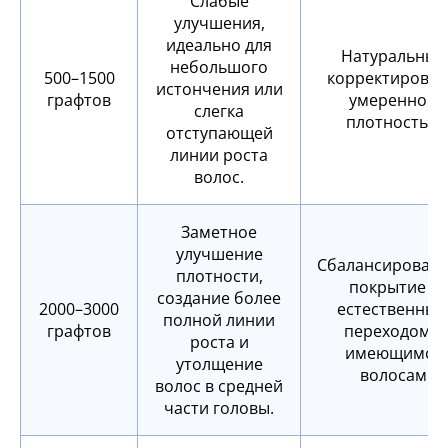
Слабые
улучшения,
идеально для
Натуральные
небольшого
500–1500
корректировки
истончения или
графтов
умеренной
слегка
плотностью
отступающей
линии роста
волос.
Заметное
улучшение
Сбалансирован
плотности,
покрытие с
создание более
2000–3000
естественны
полной линии
графтов
переходом к
роста и
имеющимся
утолщение
волосам
волос в средней
части головы.