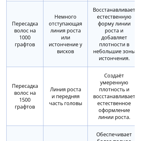
Восстанавливает
Немного
естественную
Пересадка
отступающая
форму линии
волос на
линия роста
роста и
1000
или
добавляет
графтов
истончение у
плотности в
висков
небольшие зоны
истончения.
Создаёт
умеренную
Пересадка
Линия роста
плотность и
волос на
и передняя
восстанавливает
1500
часть головы
естественное
графтов
оформление
линии роста.
Обеспечивает