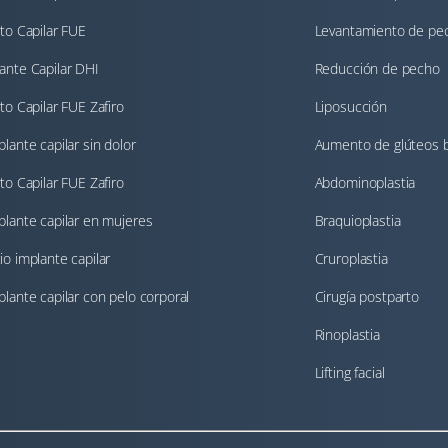
rto Capilar FUE
Levantamiento de pe
ante Capilar DHI
Reducción de pecho
rto Capilar FUE Zafiro
Liposucción
plante capilar sin dolor
Aumento de glúteos b
rto Capilar FUE Zafiro
Abdominoplastia
plante capilar en mujeres
Braquioplastia
io implante capilar
Cruroplastia
plante capilar con pelo corporal
Cirugía postparto
Rinoplastia
Lifting facial