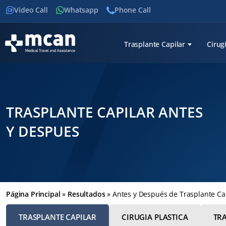
Video Call
Whatsapp
Phone Call
Trasplante Capilar
Cirug
TRASPLANTE CAPILAR ANTES
Y DESPUES
Página Principal
»
Resultados
»
Antes y Después de Trasplante Ca
TRASPLANTE CAPILAR
CIRUGIA PLASTICA
TR