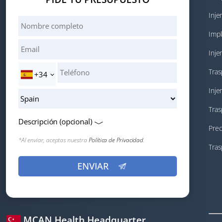
Inje
Impl
Inje
Tras
+34
Inje
Tras
Descripción (opcional)
Prec
*Al enviar, aceptas nuestra
Política de Privacidad
.
Tras
MCAN Health Headquarter