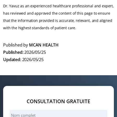
semaines et, au minimum, pendant les deux premières
Dr. Yavuz as an experienced healthcare professional and expert,
semaines suivant l’intervention.
has reviewed and approved the content of this page to ensure
that the information provided is accurate, relevant, and aligned
Remarque :
Chaque organisme réagit différemment à la
with the highest standards of patient care.
chirurgie et au processus de guérison. Il est donc
important de faire preuve de patience, de respecter les
Published by
MCAN HEALTH
consignes de votre chirurgien et de suivre
Published:
2026/05/25
attentivement les recommandations de l’équipe de
Updated:
2026/05/25
suivi de MCAN Health tout au long de votre
récupération.
CONSULTATION GRATUITE