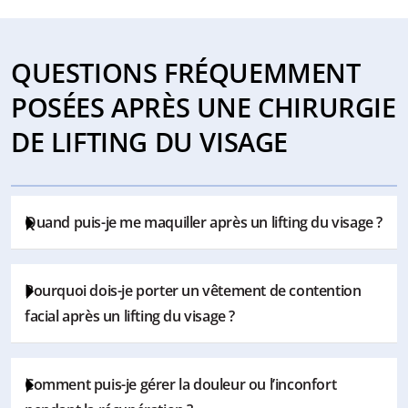
QUESTIONS FRÉQUEMMENT
POSÉES APRÈS UNE CHIRURGIE
DE LIFTING DU VISAGE
Quand puis-je me maquiller après un lifting du visage ?
Il est recommandé d’éviter d’appliquer du maquillage
Pourquoi dois-je porter un vêtement de contention
sur ou à proximité des zones d’incision jusqu’à leur
facial après un lifting du visage ?
cicatrisation complète, soit généralement pendant
environ deux semaines après l’intervention. Toutefois,
Le vêtement de contention facial aide à soutenir les
votre chirurgien vous fournira les recommandations les
Comment puis-je gérer la douleur ou l’inconfort
tissus du visage pendant leur cicatrisation et contribue
plus adaptées lors de votre consultation de suivi. Il est