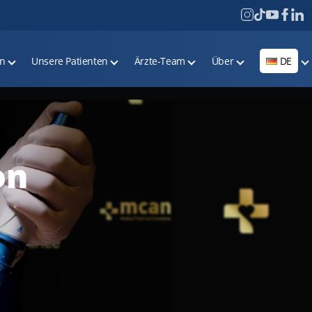
on
Unsere Patienten
Ärzte-Team
Über
DE
on