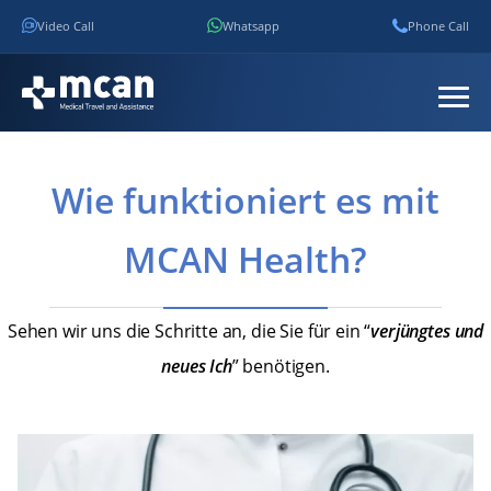
Video Call
Whatsapp
Phone Call
Wie funktioniert es mit
MCAN Health?
Sehen wir uns die Schritte an, die Sie für ein “
verjüngtes und
neues Ich
” benötigen.