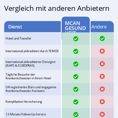
Vergleich mit anderen Anbietern
MCAN
Dienst
Andere
GESUND
HEIT
YES
YES
Hotel und Transfer
YES
NO
International akkreditiert durch TEMOS
International akkreditierte Chirurgen
YES
NO
(ISAPS & EUBOPRAS)
Tägliche Besuche der
YES
NO
Krankenschwester in Ihrem Hotel
UK-registriertes Büro und engagierte
YES
NO
Krankenschwester Assistenz
YES
NO
Komplikation Versicherung
YES
NO
12-Monats-Follow-Up-Service