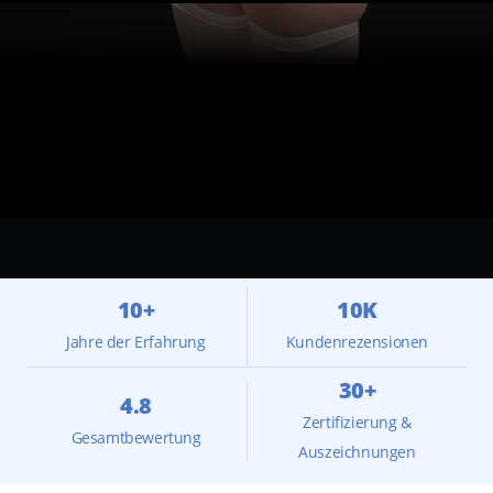
10+
10K
Jahre der Erfahrung
Kundenrezensionen
30+
4.8
Zertifizierung &
Gesamtbewertung
Auszeichnungen