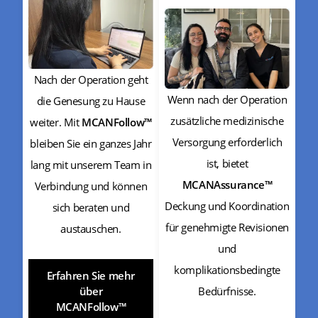
Nach der Operation geht
Wenn nach der Operation
die Genesung zu Hause
zusätzliche medizinische
weiter. Mit
MCANFollow™
Versorgung erforderlich
bleiben Sie ein ganzes Jahr
ist, bietet
lang mit unserem Team in
MCANAssurance™
Verbindung und können
Deckung und Koordination
sich beraten und
für genehmigte Revisionen
austauschen.
und
komplikationsbedingte
Erfahren Sie mehr
Bedürfnisse.
über
MCANFollow™