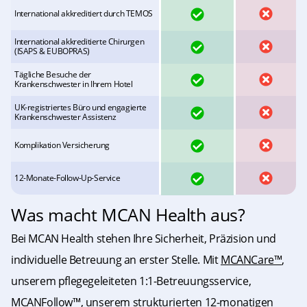
JA
NEIN
International akkreditiert durch TEMOS
International akkreditierte Chirurgen
JA
NEIN
(ISAPS & EUBOPRAS)
Tägliche Besuche der
JA
NEIN
Krankenschwester in Ihrem Hotel
UK-registriertes Büro und engagierte
JA
NEIN
Krankenschwester Assistenz
JA
NEIN
Komplikation Versicherung
JA
NEIN
12-Monate-Follow-Up-Service
Was macht MCAN Health aus?
Bei MCAN Health stehen Ihre Sicherheit, Präzision und
individuelle Betreuung an erster Stelle. Mit
MCANCare™
,
unserem pflegegeleiteten 1:1-Betreuungsservice,
MCANFollow™
, unserem strukturierten 12-monatigen