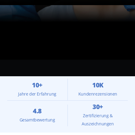
10+
10K
Jahre der Erfahrung
Kundenrezensionen
30+
4.8
Zertifizierung &
Gesamtbewertung
Auszeichnungen