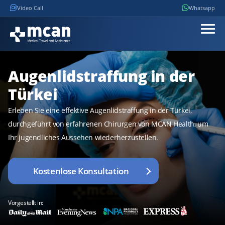
Video Call
Whatsapp
Augenlidstraffung in der
Türkei
Erleben Sie eine effektive Augenlidstraffung in der Türkei,
durchgeführt von erfahrenen Chirurgen von MCAN Health, um
Ihr jugendliches Aussehen wiederherzustellen.
Kostenlose Konsultation
Vorgestellt in: