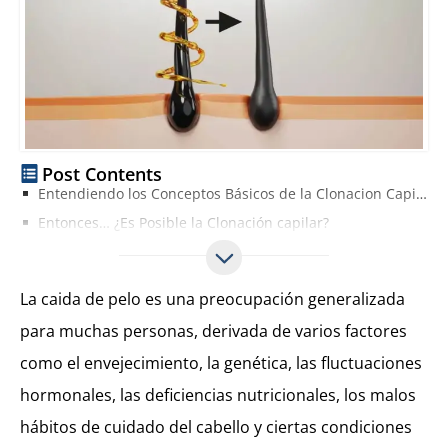
Post Contents
Entendiendo los Conceptos Básicos de la Clonacion Capilar
Entonces… ¿Es Posible la Clonación capilar?
Clonación Capilar Avances
¿Cuándo Estará Disponible la Clonacion Pelo Entonces?
La caida de pelo es una preocupación generalizada
¿Cuáles son las Técnicas Avanzadas Actuales para la Caida de Pelo?
para muchas personas, derivada de varios factores
como el envejecimiento, la genética, las fluctuaciones
hormonales, las deficiencias nutricionales, los malos
hábitos de cuidado del cabello y ciertas condiciones