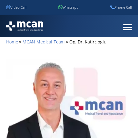
Video Call
Whatsapp
Phone Call
Home
»
MCAN Medical Team
»
Op. Dr. Katircioglu