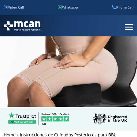
Video Call
Whatsapp
Phone Call
Home
»
Instrucciones de Cuidados Posteriores para BBL