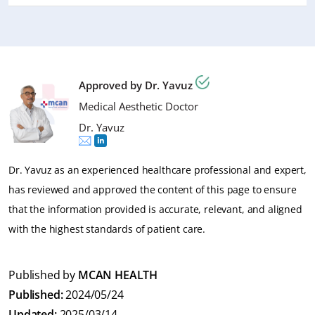
manejar cualquier restricción de movilidad. Tu cirujano
actividad durante la parte inicial de la recuperación.
te dará instrucciones específicas para tu caso único.
Sí, se recomienda el masaje linfático durante al menos
Para lidiar con él, por favor mantente hidratado, sigue
Aún debes seguir las instrucciones como usar tu
10 sesiones. Ayuda a dar forma a tu abdomen y tus
una dieta rica en fibra, realiza movimientos suaves y
almohada BBL o corsé.
resultados se verán mejor.
ejercicios ligeros tanto como tu cuerpo lo permita. Tu
Approved by Dr. Yavuz
cirujano también puede recomendarte medicamentos
Medical Aesthetic Doctor
de venta libre para tratar el estreñimiento.
Dr. Yavuz
Dr. Yavuz as an experienced healthcare professional and expert,
has reviewed and approved the content of this page to ensure
that the information provided is accurate, relevant, and aligned
with the highest standards of patient care.
Published by
MCAN HEALTH
Published:
2024/05/24
Updated:
2025/03/14