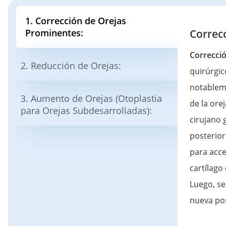
1. Corrección de Orejas
Prominentes:
Correc
Correcci
2. Reducción de Orejas:
quirúrgic
notableme
3. Aumento de Orejas (Otoplastia
de la ore
para Orejas Subdesarrolladas):
cirujano 
posterior
para acce
cartílago
Luego, se
nueva pos