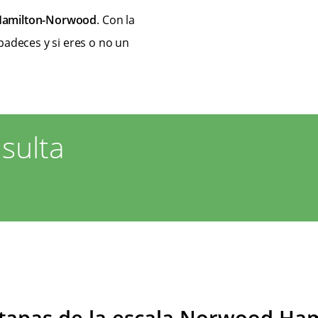
 Hamilton-Norwood
. Con la
padeces y si eres o no un
sulta
tapas de la escala Norwood Ha