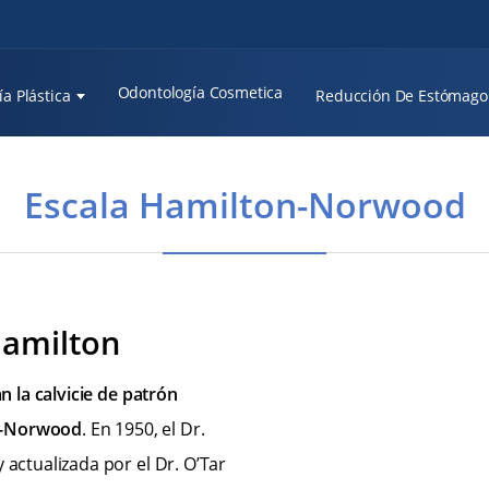
Odontología Cosmetica
ía Plástica
Reducción De Estómago
Escala Hamilton-Norwood
Hamilton
an la calvicie de patrón
on-Norwood
. En 1950, el Dr.
 actualizada por el Dr. O’Tar