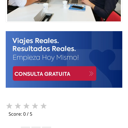
★
★
★
★
★
Score: 0 / 5