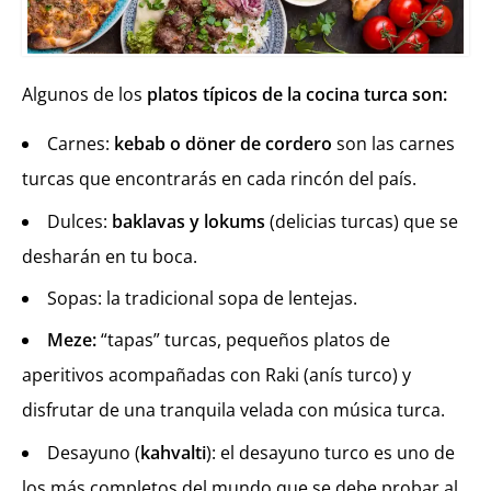
Algunos de los
platos típicos de la cocina turca son:
Carnes:
kebab o döner de cordero
son las carnes
turcas que encontrarás en cada rincón del país.
Dulces:
baklavas y lokums
(delicias turcas) que se
desharán en tu boca.
Sopas: la tradicional sopa de lentejas.
Meze:
“tapas” turcas, pequeños platos de
aperitivos acompañadas con Raki (anís turco) y
disfrutar de una tranquila velada con música turca.
Desayuno (
kahvalti
): el desayuno turco es uno de
los más completos del mundo que se debe probar al