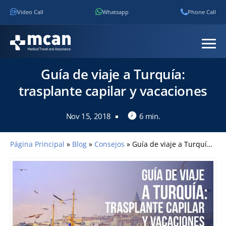
Video Call
Whatsapp
Phone Call
Guía de viaje a Turquía:
trasplante capilar y vacaciones
Nov 15, 2018
6 min.
Página Principal
»
Blog
»
Consejos
»
Guía de viaje a Turquía: trasplante capilar y vacaciones