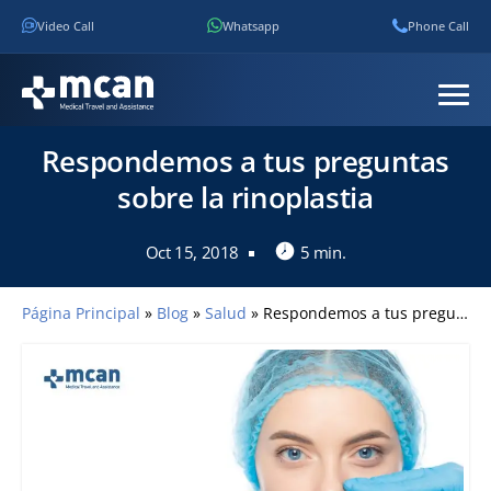
Video Call
Whatsapp
Phone Call
Respondemos a tus preguntas
sobre la rinoplastia
Oct 15, 2018
5 min.
Página Principal
»
Blog
»
Salud
»
Respondemos a tus preguntas sobre la rinoplastia