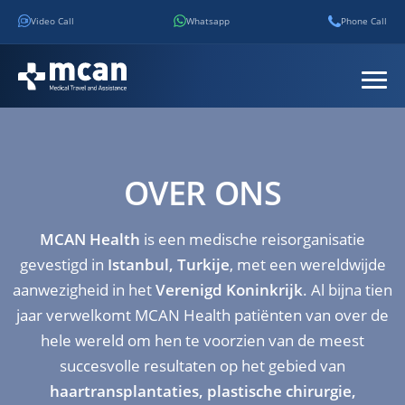
Video Call
Whatsapp
Phone Call
OVER ONS
MCAN Health
is een medische reisorganisatie
gevestigd in
Istanbul, Turkije
, met een wereldwijde
aanwezigheid in het
Verenigd Koninkrijk
. Al bijna tien
jaar verwelkomt MCAN Health patiënten van over de
hele wereld om hen te voorzien van de meest
succesvolle resultaten op het gebied van
haartransplantaties, plastische chirurgie,