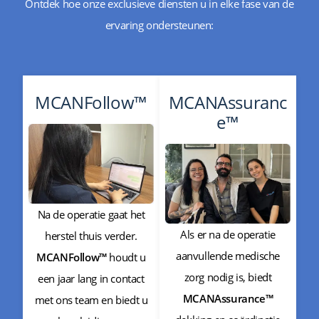
Ontdek hoe onze exclusieve diensten u in elke fase van de
ervaring ondersteunen:
MCANFollow™
MCANAssuranc
e™
Na de operatie gaat het
Als er na de operatie
herstel thuis verder.
aanvullende medische
MCANFollow™
houdt u
zorg nodig is, biedt
een jaar lang in contact
MCANAssurance™
met ons team en biedt u