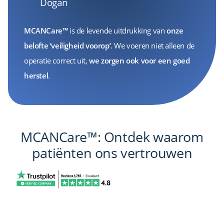
Dogan
MCANCare™
is de levende uitdrukking van
onze
belofte ‘veiligheid voorop’
. We voeren niet alleen de
operatie correct uit,
we zorgen ook voor een goed
herstel
.
MCANCare™: Ontdek waarom
patiënten ons vertrouwen