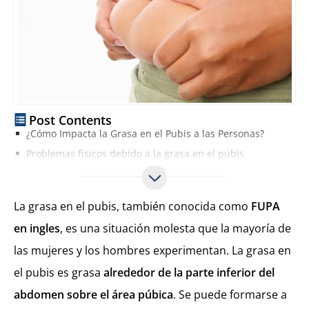
Post Contents
¿Cómo Impacta la Grasa en el Pubis a las Personas?
Problemas físicos debido a la grasa en el pubis
Problemas psicológicos debido a la grasa pubis
¿Como eliminar grasa pubis sin cirugía?
La grasa en el pubis, también conocida como
FUPA
Ejercicios para Eliminar Grasa del Pubis Hombre o Mujer
en ingles
, es una situación molesta que la mayoría de
Cirugías para Eliminar Grasa Pubis
las mujeres y los hombres experimentan. La grasa en
el pubis es grasa
alrededor de la parte inferior del
abdomen sobre el área púbica
. Se puede formarse a