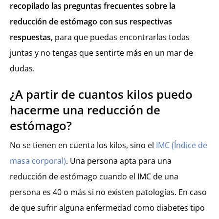
¿Cuál es el tiempo de recuperación de una cirugía bariátrica?
recopilado las preguntas frecuentes sobre la
Después de la cirugía, ¿quedará una cicatriz?
reducción de estómago con sus respectivas
¿Qué dieta se debe seguir una vez se ha pasado por quirófano?
respuestas,
para que puedas encontrarlas todas
¿Me puedo quedar embarazada después de una reducción de estómago?
juntas y no tengas que sentirte más en un mar de
dudas.
¿A partir de cuantos kilos puedo
hacerme una reducción de
estómago?
No se tienen en cuenta los kilos, sino el
IMC (Índice de
masa corporal)
. Una persona apta para una
reducción de estómago cuando el IMC de una
persona es 40 o más si no existen patologías. En caso
de que sufrir alguna enfermedad como diabetes tipo