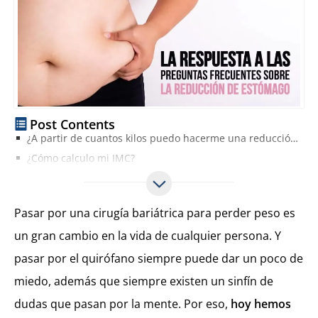
Post Contents
¿A partir de cuantos kilos puedo hacerme una reducción de estómago?
¿Cómo calculo mi IMC?
Después de una reducción de estómago, ¿puedes volver a engordar?
¿Cuál es el precio de una reducción de estómago?
Pasar por una cirugía bariátrica para perder peso es
¿Cómo se hace una operación de reducción de estómago?
un gran cambio en la vida de cualquier persona. Y
Manga gástrica
pasar por el quirófano siempre puede dar un poco de
ByPass gástrico
¿Cuáles son los principales riesgos de una reducción de estómago?
miedo, además que siempre existen un sinfín de
¿Cuánto tiempo es necesario estar de baja laboral?
dudas que pasan por la mente. Por eso,
hoy hemos