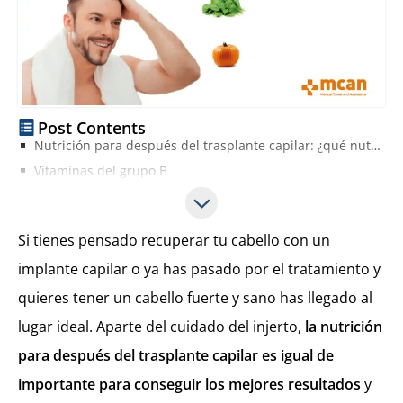
Post Contents
Nutrición para después del trasplante capilar: ¿qué nutrientes debe incluir tu dieta?
Vitaminas del grupo B
Zinc
Hierro
Si tienes pensado recuperar tu cabello con un
Vitamina E
implante capilar o ya has pasado por el tratamiento y
Vitamina C
quieres tener un cabello fuerte y sano has llegado al
Vitamina A
Otros consejos nutricionales para después del trasplante capilar
lugar ideal. Aparte del cuidado del injerto,
la nutrición
para después del trasplante capilar es igual de
importante para conseguir los mejores resultados
y