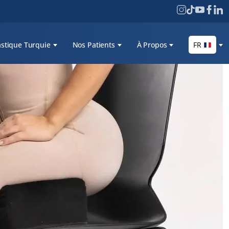
astique Turquie
Nos Patients
À Propos
FR