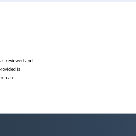
has reviewed and
provided is
nt care.