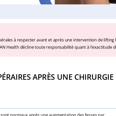
rales à respecter avant et après une intervention de lifting 
N Health décline toute responsabilité quant à l’exactitude d
RAIRES APRÈS UNE CHIRURGIE D
 sont normaux après une augmentation des fesses par