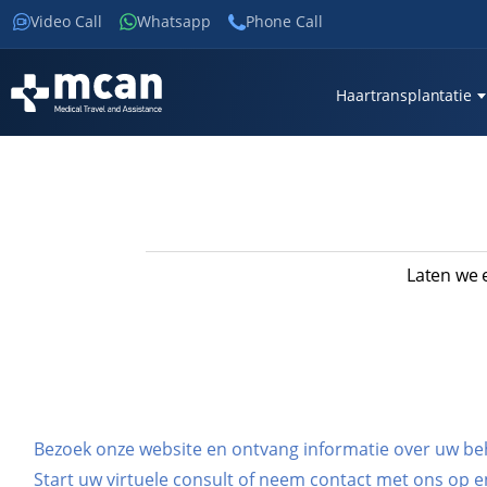
Video Call
Whatsapp
Phone Call
Haartransplantatie
Laten we 
Bezoek onze website en ontvang informatie over uw be
Start uw virtuele consult of neem contact met ons op 