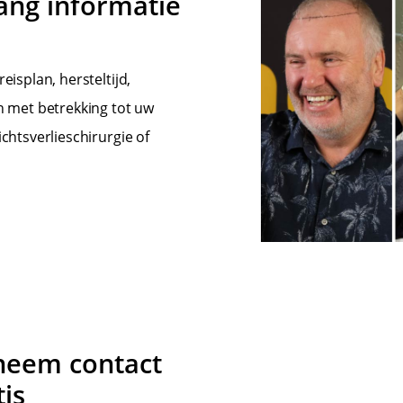
ang informatie
eisplan, hersteltijd,
n met betrekking tot uw
chtsverlieschirurgie of
 neem contact
is