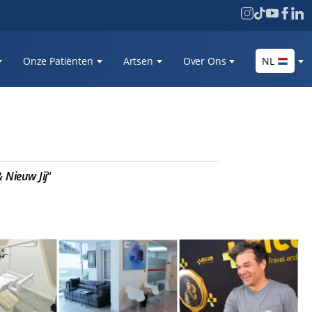
Onze Patiënten
Artsen
Over Ons
NL
 Nieuw Jij
“