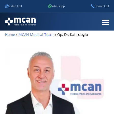
Video Call
Whatsapp
Phone Call
Home
»
MCAN Medical Team
»
Op. Dr. Katircioglu