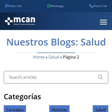
Video Call
Whatsapp
Phone Call
Nuestros Blogs: Salud
Home
»
Salud
»
Página 2
Categorías
Consejos
Noticias
Salud