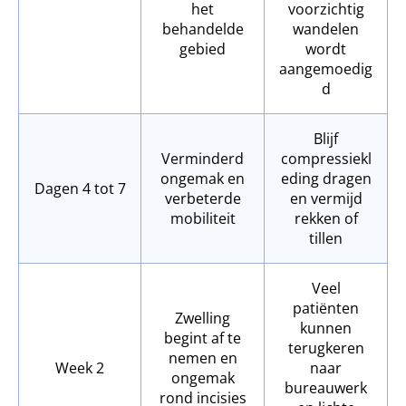
het
voorzichtig
behandelde
wandelen
gebied
wordt
aangemoedig
d
Blijf
Verminderd
compressiekl
ongemak en
eding dragen
Dagen 4 tot 7
verbeterde
en vermijd
mobiliteit
rekken of
tillen
Veel
patiënten
Zwelling
kunnen
begint af te
terugkeren
nemen en
Week 2
naar
ongemak
bureauwerk
rond incisies