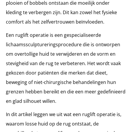
plooien of bobbels ontstaan die moeilijk onder
Plaatsing van incisies en huidverwijdering
kleding te verbergen zijn. Dit kan zowel het fysieke
Sluiting en verband
comfort als het zelfvertrouwen beïnvloeden.
Directe postoperatieve zorg
Herstel ruglift: na een ruglift operatie
Een ruglift operatie is een gespecialiseerde
Herstel ruglift operatie: hersteltijdlijn
lichaamssculptureringsprocedure die is ontworpen
Resultaten ruglift operatie: wat te verwachten
om overtollige huid te verwijderen en de vorm en
Ruglift operatie in Turkije met MCAN Health
stevigheid van de rug te verbeteren. Het wordt vaak
Zorg die langetermijnresultaten ondersteunt
gekozen door patiënten die merken dat dieet,
beweging of niet-chirurgische behandelingen hun
grenzen hebben bereikt en die een meer gedefinieerd
en glad silhouet willen.
In dit artikel leggen we uit wat een ruglift operatie is,
waarom losse huid op de rug ontstaat, de