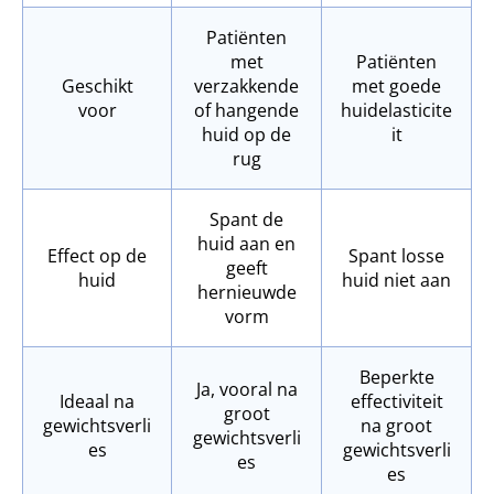
Patiënten
met
Patiënten
Geschikt
verzakkende
met goede
voor
of hangende
huidelasticite
huid op de
it
rug
Spant de
huid aan en
Effect op de
Spant losse
geeft
huid
huid niet aan
hernieuwde
vorm
Beperkte
Ja, vooral na
Ideaal na
effectiviteit
groot
gewichtsverli
na groot
gewichtsverli
es
gewichtsverli
es
es