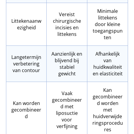
Minimale
Vereist
littekens
Littekenaanw
chirurgische
door kleine
ezigheid
incisies en
toegangspun
littekens
ten
Aanzienlijk en
Afhankelijk
Langetermijn
blijvend bij
van
verbetering
stabiel
huidkwaliteit
van contour
gewicht
en elasticiteit
Kan
Vaak
gecombineer
gecombineer
Kan worden
d worden
d met
gecombineer
met
liposuctie
d
huidverwijde
voor
ringsprocedu
verfijning
res