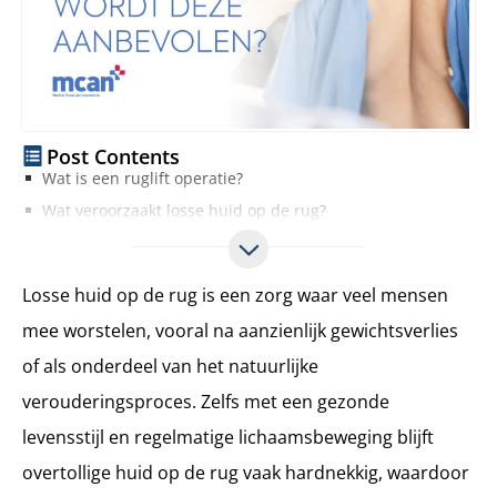
Post Contents
Wat is een ruglift operatie?
Wat veroorzaakt losse huid op de rug?
Types ruglift operatie
Bovenruglift
Losse huid op de rug is een zorg waar veel mensen
Onderruglift
mee worstelen, vooral na aanzienlijk gewichtsverlies
360 graden bodylift of uitgebreide ruglift
of als onderdeel van het natuurlijke
Wanneer wordt een ruglift operatie aanbevolen?
Ruglift operatie vs Liposuctie
verouderingsproces. Zelfs met een gezonde
De procedure van de ruglift operatie
levensstijl en regelmatige lichaamsbeweging blijft
Pre-operatief consult en planning
overtollige huid op de rug vaak hardnekkig, waardoor
Anesthesie en operatieduur