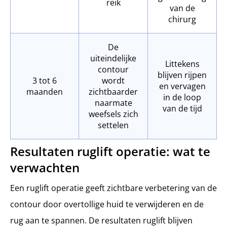
reik
van de
chirurg
De
uiteindelijke
Littekens
contour
blijven rijpen
3 tot 6
wordt
en vervagen
maanden
zichtbaarder
in de loop
naarmate
van de tijd
weefsels zich
settelen
Resultaten ruglift operatie: wat te
verwachten
Een ruglift operatie geeft zichtbare verbetering van de
contour door overtollige huid te verwijderen en de
rug aan te spannen. De resultaten ruglift blijven