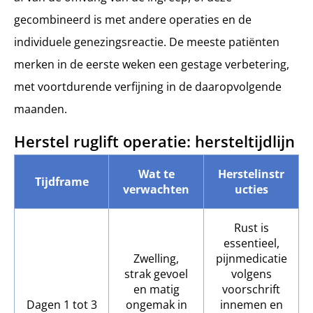
gecombineerd is met andere operaties en de
individuele genezingsreactie. De meeste patiënten
merken in de eerste weken een gestage verbetering,
met voortdurende verfijning in de daaropvolgende
maanden.
Herstel ruglift operatie: hersteltijdlijn
Wat te
Herstelinstr
Tijdframe
verwachten
ucties
Rust is
essentieel,
Zwelling,
pijnmedicatie
strak gevoel
volgens
en matig
voorschrift
Dagen 1 tot 3
ongemak in
innemen en