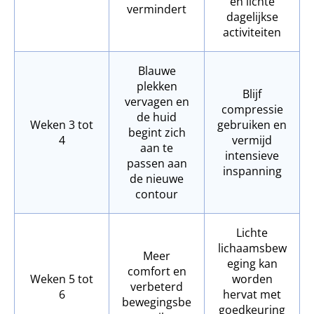
en lichte
vermindert
dagelijkse
activiteiten
Blauwe
plekken
Blijf
vervagen en
compressie
de huid
Weken 3 tot
gebruiken en
begint zich
4
vermijd
aan te
intensieve
passen aan
inspanning
de nieuwe
contour
Lichte
lichaamsbew
Meer
eging kan
comfort en
Weken 5 tot
worden
verbeterd
6
hervat met
bewegingsbe
goedkeuring