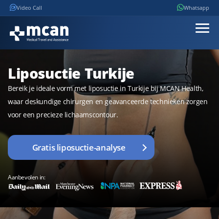
Video Call
Whatsapp
Liposuctie Turkije
Bereik je ideale vorm met liposuctie in Turkije bij MCAN Health,
waar deskundige chirurgen en geavanceerde technieken zorgen
voor een precieze lichaamscontour.
Gratis liposuctie-analyse
Aanbevolen in: