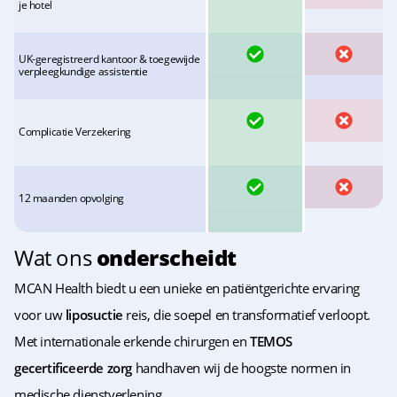
je hotel
GEEN
UK-geregistreerd kantoor & toegewijde
JA
verpleegkundige assistentie
GEEN
JA
Complicatie Verzekering
GEEN
JA
12 maanden opvolging
Wat ons
onderscheidt
MCAN Health biedt u een unieke en patiëntgerichte ervaring
voor uw
liposuctie
reis, die soepel en transformatief verloopt.
Met internationale erkende chirurgen en
TEMOS
gecertificeerde zorg
handhaven wij de hoogste normen in
medische dienstverlening.