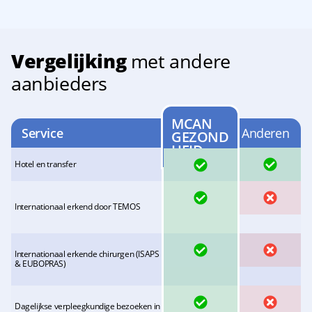
Vergelijking
met andere
aanbieders
MCAN
Service
Anderen
GEZOND
HEID
JA
Hotel en transfer
JA
GEEN
JA
Internationaal erkend door TEMOS
GEEN
Internationaal erkende chirurgen (ISAPS
JA
& EUBOPRAS)
GEEN
Dagelijkse verpleegkundige bezoeken in
JA