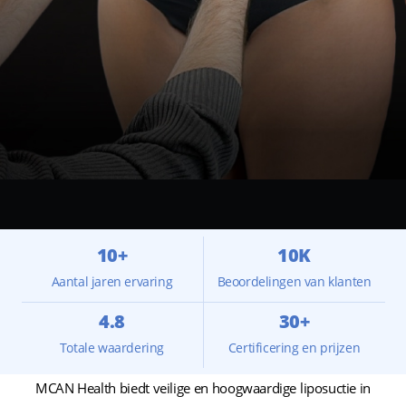
10+
10K
Aantal jaren ervaring
Beoordelingen van klanten
4.8
30+
Totale waardering
Certificering en prijzen
MCAN Health biedt veilige en hoogwaardige liposuctie in