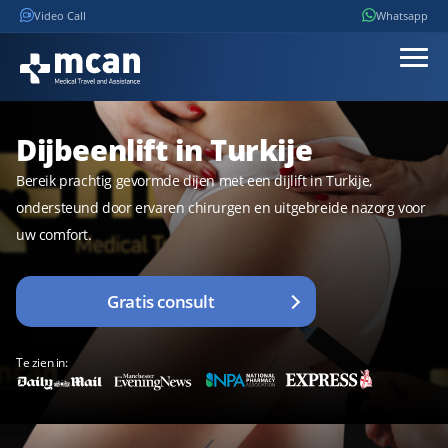
Video Call
Whatsapp
Dijbeenlift in Turkije
Bereik prachtig gevormde dijen met een dijlift in Turkije,
ondersteund door ervaren chirurgen en uitgebreide nazorg voor
uw comfort.
Gratis consult
Te zien in: