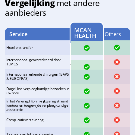
Vergelijking
met andere
aanbieders
MCAN
Service
Others
HEALTH
JA
JA
Hotel en transfer
Internationaal geaccrediteerd door
JA
NEE
TEMOS
Internationaal erkende chirurgen (ISAPS
JA
NEE
& EUBOPRAS)
Dagelijkse verpleegkundige bezoeken in
JA
NEE
uw hotel
In het Verenigd Koninkrijk geregistreerd
JA
NEE
kantoor en toegewijde verpleegkundige
assistentie
JA
NEE
Complicatieverzekering
JA
NEE
12 maanden follow-up service