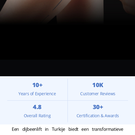
10+
10K
Years of Experience
Customer Reviews
4.8
30+
Overall Rating
Certification & Awards
Een dijbeenlift in Turkije biedt een transformatieve