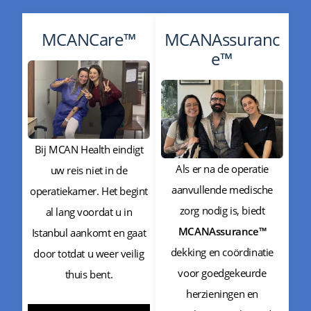
MCANCare™
MCANAssuranc
e™
Bij MCAN Health eindigt
Als er na de operatie
uw reis niet in de
aanvullende medische
operatiekamer. Het begint
zorg nodig is, biedt
al lang voordat u in
MCANAssurance™
Istanbul aankomt en gaat
dekking en coördinatie
door totdat u weer veilig
voor goedgekeurde
thuis bent.
herzieningen en