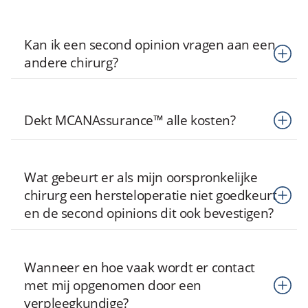
Kan ik een second opinion vragen aan een
andere chirurg?
Tweede meningen binnen MCANFollow worden alleen
Dekt MCANAssurance™ alle kosten?
gegeven door chirurgen die een contract hebben met MCAN.
U bent vrij om zelfstandig een chirurg naar keuze te
MCANAssurance dekt alleen kosten binnen de vastgestelde
raadplegen, maar MCAN vergoedt de kosten hiervoor niet.
Wat gebeurt er als mijn oorspronkelijke
dekkingslimieten. Meer informatie vindt u op onze pagina
chirurg een hersteloperatie niet goedkeurt
MCANAssurance™
.
en de second opinions dit ook bevestigen?
Dit betekent dat uw resultaat als bevredigend wordt
Wanneer en hoe vaak wordt er contact
beschouwd en dat er geen herziening nodig is. Het
met mij opgenomen door een
MCANFollow-proces wordt dienovereenkomstig afgesloten.
verpleegkundige?