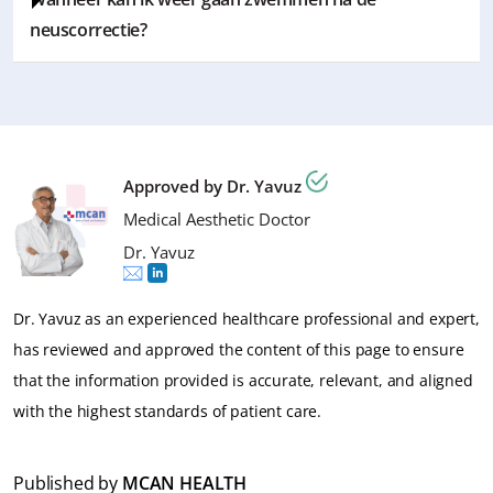
een zoutoplossing (zout water of een neusspray met
neuscorrectie?
zeewater) in elk neusgat. Dit moet 3-4 keer per dag
worden aangebracht. Het helpt om interne korstjes en
U mag gedurende 4 weken na de operatie niet
andere verstoppingen te verwijderen. Het moet
zwemmen. Na deze periode kunt u voorzichtig
doorgaans gedurende de eerste 2 weken worden
beginnen met zwemmen.
gebruikt, maar uw chirurg zal u hierover de meest
Approved by Dr. Yavuz
Volg de instructies om ervoor te zorgen dat het
nauwkeurige instructies geven.
genezingsproces optimaal verloopt.
Medical Aesthetic Doctor
Belangrijke herinnering: 50% van het succes van de
Dr. Yavuz
operatie is te danken aan de arts, maar de nazorg
bepaalt de andere 50% van het succes van uw operatie.
Dr. Yavuz as an experienced healthcare professional and expert,
has reviewed and approved the content of this page to ensure
that the information provided is accurate, relevant, and aligned
with the highest standards of patient care.
Published by
MCAN HEALTH