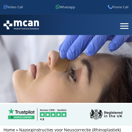
Video Call
Whatsapp
Phone Call
Home
»
Nazorginstructies voor Neuscorrectie (Rhinoplastiek)