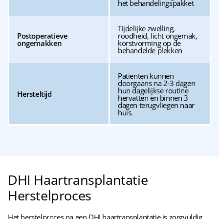
het behandelingspakket
Tijdelijke zwelling,
Postoperatieve
roodheid, licht ongemak,
ongemakken
korstvorming op de
behandelde plekken
Patiënten kunnen
doorgaans na 2-3 dagen
hun dagelijkse routine
Hersteltijd
hervatten en binnen 3
dagen terugvliegen naar
huis.
DHI Haartransplantatie
Herstelproces
Het herstelproces na een DHI haartransplantatie is zorgvuldig