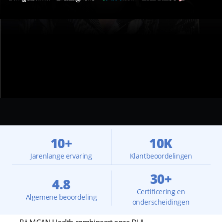
10+
10K
Jarenlange ervaring
Klantbeoordelingen
30+
4.8
Certificering en
Algemene beoordeling
onderscheidingen