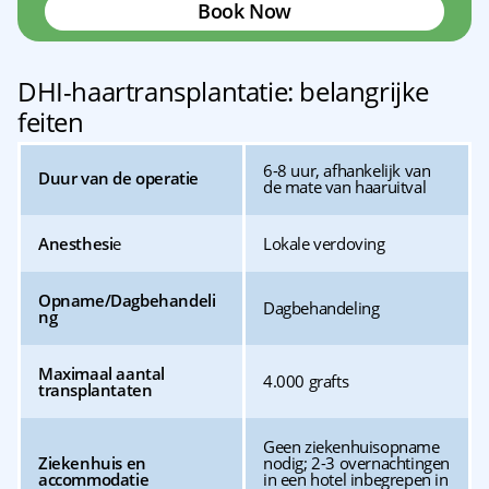
Book Now
DHI-haartransplantatie: belangrijke
feiten
6-8 uur, afhankelijk van
Duur van de operatie
de mate van haaruitval
Anesthesi
e
Lokale verdoving
Opname/Dagbehandeli
Dagbehandeling
ng
Maximaal aantal
4.000 grafts
transplantaten
Geen ziekenhuisopname
Ziekenhuis en
nodig; 2-3 overnachtingen
accommodatie
in een hotel inbegrepen in