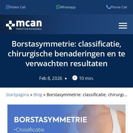
Video Call
Whatsapp
Phone Call
Borstasymmetrie: classificatie,
chirurgische benaderingen en te
verwachten resultaten
Feb 8, 2026
10 min.
Startpagina
»
Blog
»
Borstasymmetrie: classificatie, chirurgische benaderingen en te verwachten resultaten