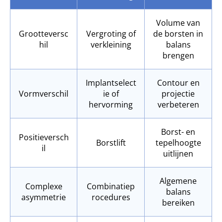
Volume van
Grootteversc
Vergroting of
de borsten in
hil
verkleining
balans
brengen
Implantselect
Contour en
Vormverschil
ie of
projectie
hervorming
verbeteren
Borst- en
Positieversch
Borstlift
tepelhoogte
il
uitlijnen
Algemene
Complexe
Combinatiep
balans
asymmetrie
rocedures
bereiken