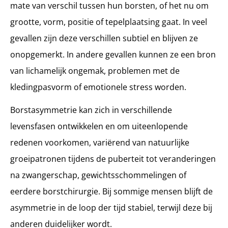
Chirurgische benaderingen voor borstasymmetrie
mate van verschil tussen hun borsten, of het nu om
Borstvergroting bij asymmetrie
grootte, vorm, positie of tepelplaatsing gaat. In veel
Borstverkleining bij asymmetrie
gevallen zijn deze verschillen subtiel en blijven ze
Borstlift bij positionele asymmetrie
onopgemerkt. In andere gevallen kunnen ze een bron
Combinatieprocedures
van lichamelijk ongemak, problemen met de
Vettransplantatie als verfijningsinstrument
kledingpasvorm of emotionele stress worden.
Wrap-Up: chirurgische opties voor borstasymmetrie tabel
Resultaten: wat te verwachten na een borstasymmetrie-operatie
Borstasymmetrie kan zich in verschillende
Borstasymmetriechirurgie in Turkije met MCAN Health
levensfasen ontwikkelen en om uiteenlopende
Zorg die lange termijn balans en tevredenheid ondersteunt
redenen voorkomen, variërend van natuurlijke
groeipatronen tijdens de puberteit tot veranderingen
na zwangerschap, gewichtsschommelingen of
eerdere borstchirurgie. Bij sommige mensen blijft de
asymmetrie in de loop der tijd stabiel, terwijl deze bij
anderen duidelijker wordt.