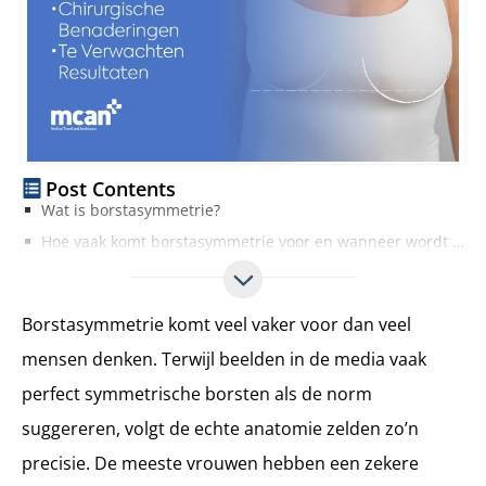
Post Contents
Wat is borstasymmetrie?
Hoe vaak komt borstasymmetrie voor en wanneer wordt het een zorg?
Classificatie van borstasymmetrie
Volume-asymmetrie
Borstasymmetrie komt veel vaker voor dan veel
Vorm-asymmetrie
mensen denken. Terwijl beelden in de media vaak
Positie-asymmetrie
perfect symmetrische borsten als de norm
Borstkas- of skeletasymmetrie
Oorzaken van borstasymmetrie
suggereren, volgt de echte anatomie zelden zo’n
Hoe borstasymmetrie wordt geëvalueerd
precisie. De meeste vrouwen hebben een zekere